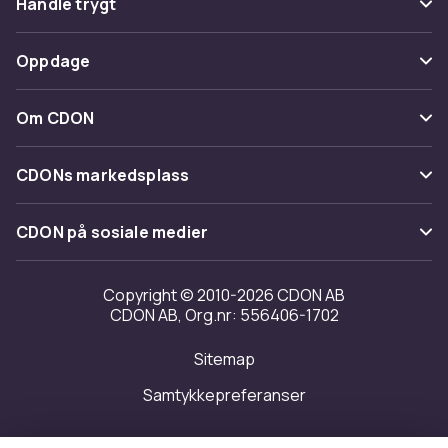
Handle trygt
Spor pakke
Betaling
Oppdage
Angre & returner her
Levering
Kategorier
Kontakt oss
Om CDON
Vilkår & policy
Varemerker
Om oss
Tilbakekallinger
CDONs markedsplass
Guider
Kundeanmeldelser
Merchant Help Center
CDON på sosiale medier
Jobbe på CDON
Investor relations
Copyright © 2010-2026 CDON AB
CDON AB, Org.nr: 556406-1702
Tilgjengelighet
Sitemap
Samtykkepreferanser