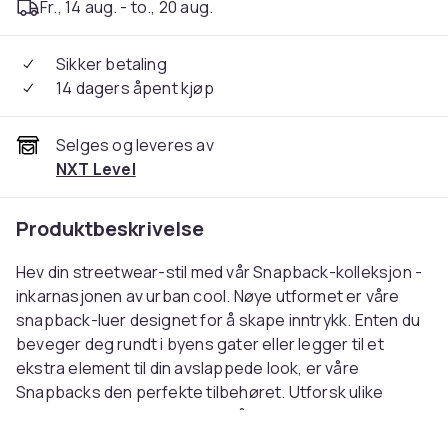
Fr., 14 aug. - to., 20 aug.
Sikker betaling
14 dagers åpent kjøp
Selges og leveres av
NXT Level
Produktbeskrivelse
Hev din streetwear-stil med vår Snapback-kolleksjon -
inkarnasjonen av urban cool. Nøye utformet er våre
snapback-luer designet for å skape inntrykk. Enten du
beveger deg rundt i byens gater eller legger til et
ekstra element til din avslappede look, er våre
Snapbacks den perfekte tilbehøret. Utforsk ulike
design, farger og detaljer for å finne Snapbacken som
passer din individuelle stil. Gjør en markant uttalelse