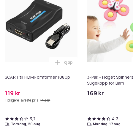
Kjøp
Legg SCART til HDMI-omformer 1
SCART til HDMI-omformer 1080p
3-Pak - Fidget Spinne
Sugekopp for Barn
119 kr
169 kr
Tidligere laveste pris:
143 kr
3,7
4,3
torsdag, 20 aug.
mandag, 17 aug.