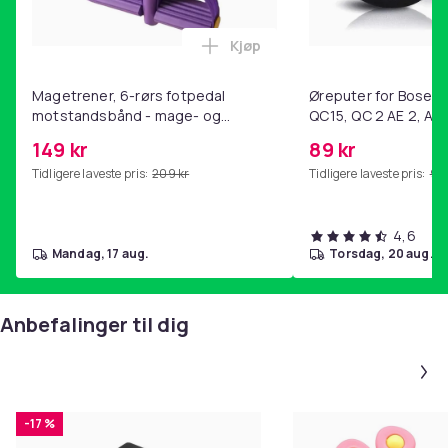
Kjøp
Legg Magetrener, 6-rørs fotp
Magetrener, 6-rørs fotpedal
Øreputer for Bose QC
motstandsbånd - mage- og
QC15, QC 2 AE 2, AE 
kjernetrening, yoga og
SoundTrue, SoundLin
149 kr
89 kr
hjemmegymnastikk Purple
Tidligere laveste pris:
209 kr
Tidligere laveste pris:
99 
4,6
mandag, 17 aug.
torsdag, 20 aug.
Anbefalinger til dig
-17 %