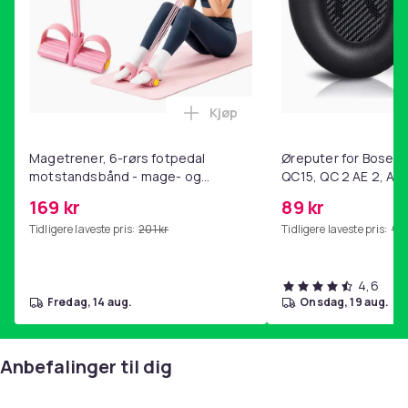
Kjøp
Legg Magetrener, 6-rørs fotp
Magetrener, 6-rørs fotpedal
Øreputer for Bose QC
motstandsbånd - mage- og
QC15, QC 2 AE 2, AE 
kjernetrening, yoga og
SoundTrue, SoundLin
169 kr
89 kr
hjemmegymnastikk Pink
Tidligere laveste pris:
201 kr
Tidligere laveste pris:
99 
4,6
fredag, 14 aug.
onsdag, 19 aug.
Anbefalinger til dig