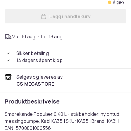
Få igjen
Legg i handlekurv
Legg Smørekande Populær 0,
Ma., 10 aug. - to., 13 aug.
Sikker betaling
14 dagers åpent kjøp
Selges og leveres av
CS MEGASTORE
Produktbeskrivelse
Smørekande Populær 0,40 L - stålbeholder, nylontud,
messingpumpe, Kabi KA35 | SKU: KA35 | Brand: KABI |
EAN: 5708891000356