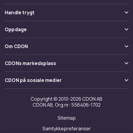
Vanlige spørsmål
Handle trygt
Spor pakke
Betaling
Oppdage
Angre & returner her
Levering
Kategorier
Kontakt oss
Om CDON
Vilkår & policy
Varemerker
Om oss
Tilbakekallinger
CDONs markedsplass
Guider
Kundeanmeldelser
Merchant Help Center
CDON på sosiale medier
Jobbe på CDON
Investor relations
Copyright © 2010-2026 CDON AB
CDON AB, Org.nr: 556406-1702
Tilgjengelighet
Sitemap
Samtykkepreferanser