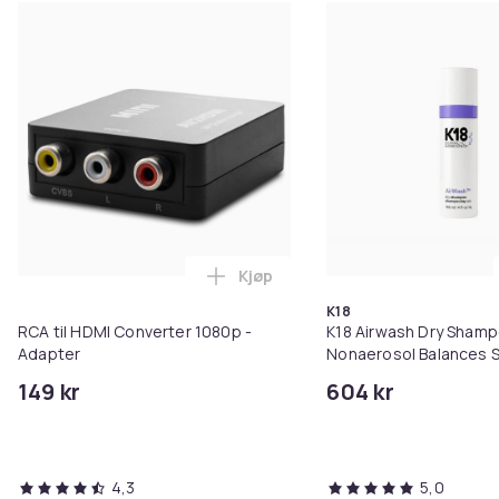
Kjøp
Legg RCA til HDMI Converter 108
K18
RCA til HDMI Converter 1080p -
K18 Airwash Dry Sham
Adapter
Nonaerosol Balances S
Controls Excess Oil
149 kr
604 kr
4,3
5,0