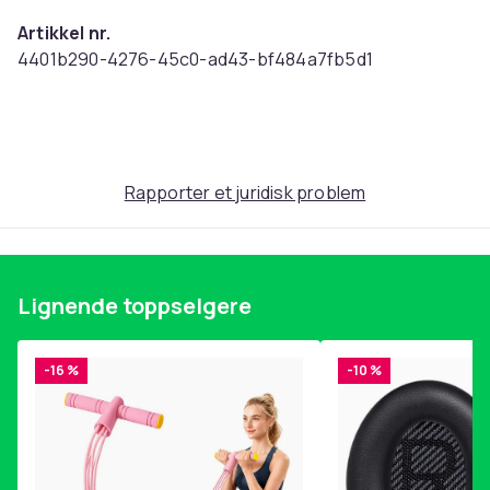
Artikkel nr.
4401b290-4276-45c0-ad43-bf484a7fb5d1
Produktsikkerhetsinformasjon
Rapporter et juridisk problem
Lignende toppselgere
-16 %
-10 %