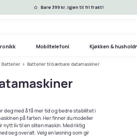
Bare 399 kr. igjen til fri frakt!
tronikk
Mobiltelefoni
Kjøkken & hushold
Batterier
Batterier til bærbare datamaskiner
 datamaskiner
 deg med å få mer tid og bedre stabilitet i
skinen på farten. Her finner du modeller
t liv til en sliten maskin. Med riktig
 med seg overalt. Velg en løsning som gir