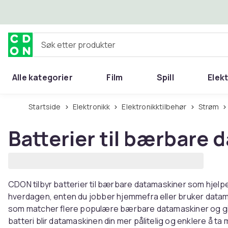
Hopp til hovedinnhold
Søk etter produkter
Alle kategorier
Film
Spill
Elek
Startside
Elektronikk
Elektronikktilbehør
Strøm
Batterier til bærbare
CDON tilbyr batterier til bærbare datamaskiner som hjelper
hverdagen, enten du jobber hjemmefra eller bruker datama
som matcher flere populære bærbare datamaskiner og gir nyt
batteri blir datamaskinen din mer pålitelig og enklere å ta