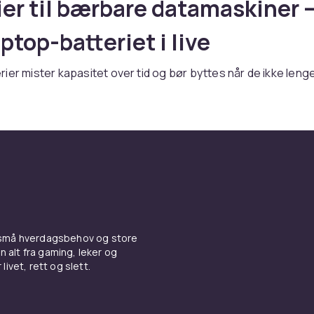
ier til bærbare datamaskiner 
ptop-batteriet i live
ier mister kapasitet over tid og bør byttes når de ikke leng
 strøm. Originalkompatible erstatningsbatterier finnes for de 
topmodeller. Kontroller modellnummeret nøye for å sikre
.
er til bærbare datamaskiner hos CDON.
er og bruksanvisning for Batte
rbare datamaskiner
 små hverdagsbehov og store
er du Batterier til bærbare datamaskiner fra ledende produs
n alt fra gaming, leker og
ktige priser. Vårt brede sortiment dekker alle prisklasser, f
livet, rett og slett.
ler til avanserte profesjonelle løsninger. Alle produkter er
og møter europeiske kvalitets- og sikkerhetsstandarder.