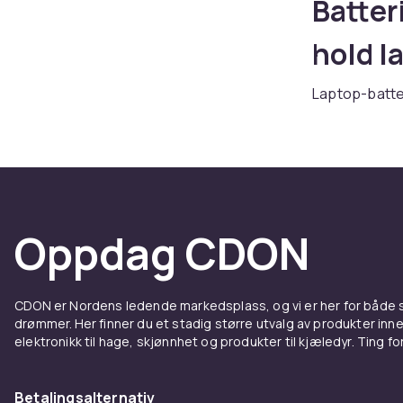
Batter
hold la
Laptop-batter
tilstrekkelig
populære lap
kompatibilitet
Kjøp batteri
Fordel
Oppdag CDON
til bæ
CDON er Nordens ledende markedsplass, og vi er her for både
Hos CDON finn
drømmer. Her finner du et stadig større utvalg av produkter inne
konkurransedy
elektronikk til hage, skjønnhet og produkter til kjæledyr. Ting for 
innstegsmodel
sertifiserte 
Betalingsalternativ