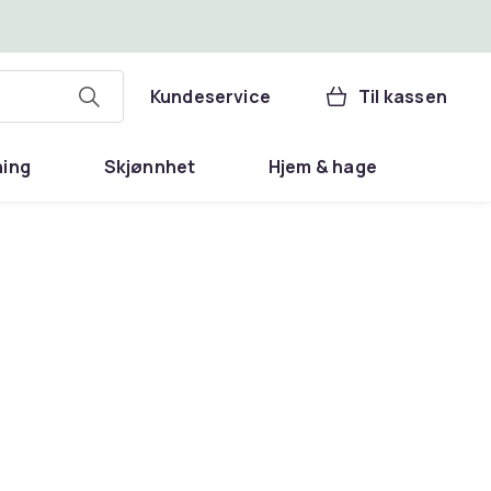
Kundeservice
Til kassen
ning
Skjønnhet
Hjem & hage