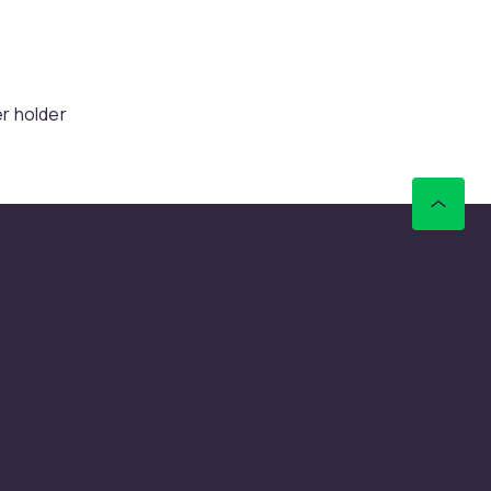
–
er holder
fleste
rier
enter til
ra