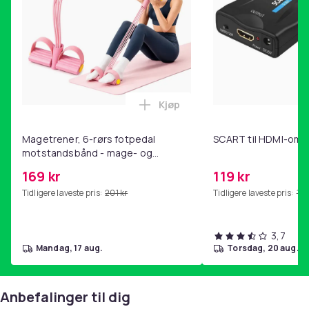
Kjøp
Legg Magetrener, 6-rørs fotp
Magetrener, 6-rørs fotpedal
SCART til HDMI-omf
motstandsbånd - mage- og
kjernetrening, yoga og
169 kr
119 kr
hjemmegymnastikk Pink
Tidligere laveste pris:
201 kr
Tidligere laveste pris:
143
3,7
mandag, 17 aug.
torsdag, 20 aug.
Anbefalinger til dig