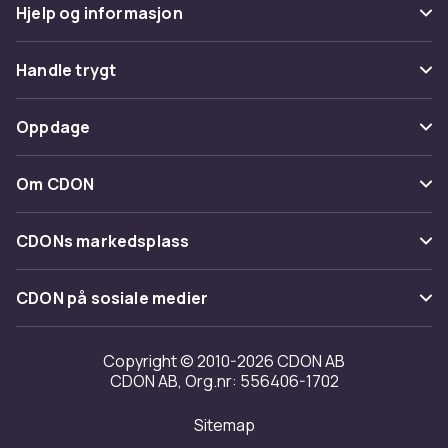
Hjelp og informasjon
Vanlige spørsmål
Handle trygt
Spor pakke
Betaling
Oppdage
Angre & returner her
Levering
Kategorier
Kontakt oss
Om CDON
Vilkår & policy
Varemerker
Om oss
Tilbakekallinger
CDONs markedsplass
Guider
Kundeanmeldelser
Merchant Help Center
CDON på sosiale medier
Jobbe på CDON
Investor relations
Copyright © 2010-2026 CDON AB
CDON AB, Org.nr: 556406-1702
Tilgjengelighet
Sitemap