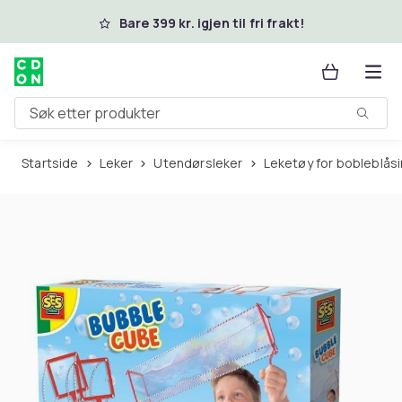
Hopp til hovedinnhold
Bare 399 kr. igjen til fri frakt!
Søk etter produkter
Startside
Leker
Utendørsleker
Leketøy for bobleblås