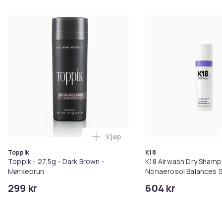
Kjøp
Legg Toppik - 27,5g - Dark Brow
Toppik
K18
Toppik - 27,5g - Dark Brown -
K18 Airwash Dry Sham
Mørkebrun
Nonaerosol Balances S
Controls Excess Oil
299 kr
604 kr