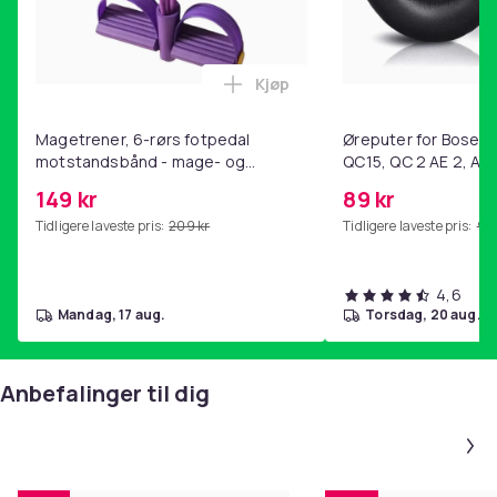
Kjøp
Legg Magetrener, 6-rørs fotp
Magetrener, 6-rørs fotpedal
Øreputer for Bose QC
motstandsbånd - mage- og
QC15, QC 2 AE 2, AE 
kjernetrening, yoga og
SoundTrue, SoundLin
149 kr
89 kr
hjemmegymnastikk Purple
Tidligere laveste pris:
209 kr
Tidligere laveste pris:
99 
4,6
mandag, 17 aug.
torsdag, 20 aug.
Anbefalinger til dig