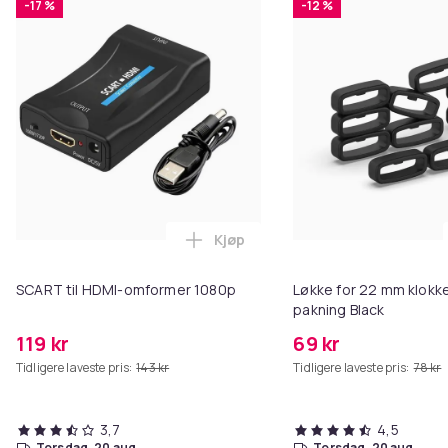
-17 %
-12 %
Kjøp
Legg SCART til HDMI-omformer 1
SCART til HDMI-omformer 1080p
Løkke for 22 mm klokke
pakning Black
119 kr
69 kr
Tidligere laveste pris:
143 kr
Tidligere laveste pris:
78 kr
3,7
4,5
torsdag, 20 aug.
torsdag, 20 aug.