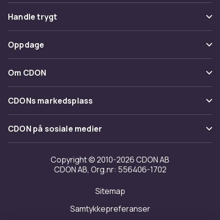
Vanlige spørsmål
Handle trygt
Spor pakke
Betaling
Oppdage
Angre & returner her
Levering
Kategorier
Kontakt oss
Om CDON
Vilkår & policy
Varemerker
Om oss
Tilbakekallinger
CDONs markedsplass
Guider
Kundeanmeldelser
Merchant Help Center
CDON på sosiale medier
Jobbe på CDON
Investor relations
Copyright © 2010-2026 CDON AB
CDON AB, Org.nr: 556406-1702
Tilgjengelighet
Sitemap
Samtykkepreferanser