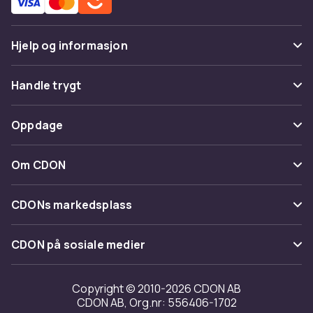
Hjelp og informasjon
Vanlige spørsmål
Handle trygt
Spor pakke
Betaling
Oppdage
Angre & returner her
Levering
Kategorier
Kontakt oss
Om CDON
Vilkår & policy
Varemerker
Om oss
Tilbakekallinger
CDONs markedsplass
Guider
Kundeanmeldelser
Merchant Help Center
CDON på sosiale medier
Jobbe på CDON
Investor relations
Copyright © 2010-2026 CDON AB
CDON AB, Org.nr: 556406-1702
Tilgjengelighet