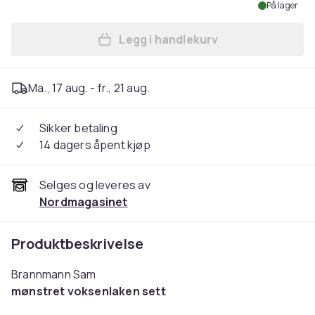
På lager
Legg i handlekurv
Legg Sengesett med Brannm
Ma., 17 aug. - fr., 21 aug.
Sikker betaling
14 dagers åpent kjøp
Selges og leveres av
Nordmagasinet
Produktbeskrivelse
Brannmann Sam
mønstret voksenlaken sett