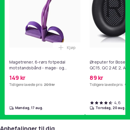
Kjøp
Legg Magetrener, 6-rørs fotp
Magetrener, 6-rørs fotpedal
Øreputer for Bose QC
motstandsbånd - mage- og
QC15, QC 2 AE 2, AE 
kjernetrening, yoga og
SoundTrue, SoundLin
149 kr
89 kr
hjemmegymnastikk Purple
Tidligere laveste pris:
209 kr
Tidligere laveste pris:
99 
4,6
mandag, 17 aug.
torsdag, 20 aug.
Anbefalinger til dig