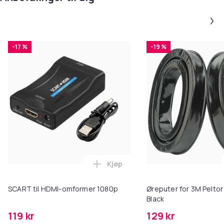
-17 %
-19 %
Kjøp
Legg SCART til HDMI-omformer 1
SCART til HDMI-omformer 1080p
Øreputer for 3M Peltor
Black
119 kr
129 kr