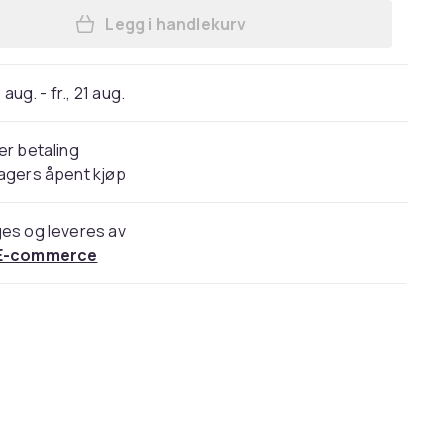
Legg i handlekurv
Legg Scarlett - 4 DVD box Mini serie
 aug. - fr., 21 aug.
er betaling
agers åpent kjøp
es og leveres av
E-commerce