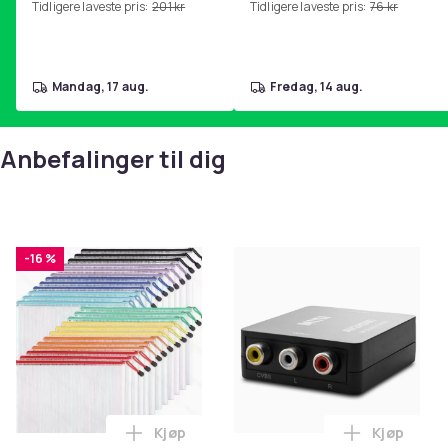
Tidligere laveste pris:
201 kr
Tidligere laveste pris:
76 kr
hjemmegymnastikk Pink
mandag, 17 aug.
fredag, 14 aug.
Anbefalinger til dig
-16 %
Kjøp
Kjøp
Legg Nettingposer i A4-størrelse - 24 stk
Legg RCA t