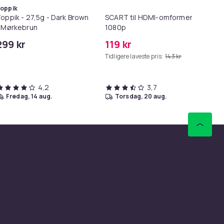
oppik
oppik - 27,5g - Dark Brown
SCART til HDMI-omformer
Lø
 Mørkebrun
1080p
i 1
299 kr
119 kr
69
Tidligere laveste pris:
143 kr
Tid
4,2
3,7
fredag, 14 aug.
torsdag, 20 aug.