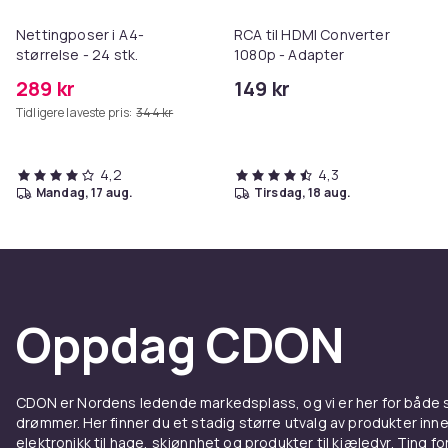
Nettingposer i A4-
RCA til HDMI Converter
størrelse - 24 stk.
1080p - Adapter
289 kr
149 kr
Tidligere laveste pris:
344 kr
4,2
4,3
mandag, 17 aug.
tirsdag, 18 aug.
Oppdag CDON
CDON er Nordens ledende markedsplass, og vi er her for både
drømmer. Her finner du et stadig større utvalg av produkter inne
elektronikk til hage, skjønnhet og produkter til kjæledyr. Ting for 