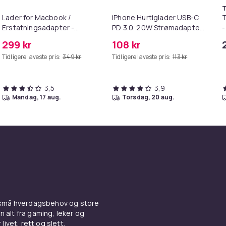
T
Lader for Macbook /
iPhone Hurtiglader USB-C
T
Erstatningsadapter -
PD 3.0. 20W Strømadapter
-
MagSafe Gen 2 - 45W
+ Kabel
299 kr
108 kr
Tidligere laveste pris:
349 kr
Tidligere laveste pris:
113 kr
3,5
3,9
mandag, 17 aug.
torsdag, 20 aug.
 små hverdagsbehov og store
n alt fra gaming, leker og
livet, rett og slett.