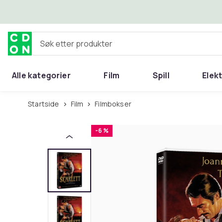
Hopp til hovedinnhold
Søk etter produkter
Alle kategorier
Film
Spill
Elek
Startside
Film
Filmbokser
-6 %