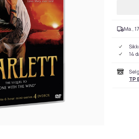
Ma., 17
Sikk
14 d
Selg
TP 