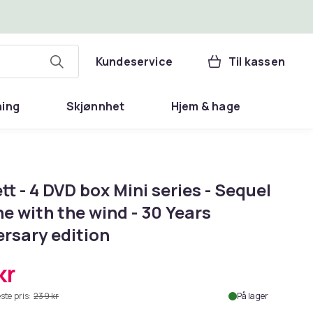
Kundeservice
Til kassen
ning
Skjønnhet
Hjem & hage
tt - 4 DVD box Mini series - Sequel
e with the wind - 30 Years
ersary edition
kr
ste pris:
239 kr
På lager