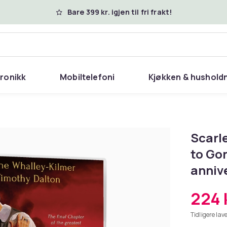
Bare 399 kr. igjen til fri frakt!
tronikk
Mobiltelefoni
Kjøkken & hushold
Scarle
to Gon
anniv
224 
Tidligere lave