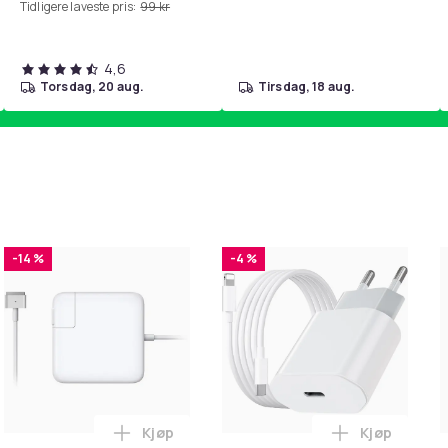
Tidligere laveste pris:
99 kr
4,6
torsdag, 20 aug.
tirsdag, 18 aug.
-14 %
-4 %
Kjøp
Kjøp
. i handlekurven
il HDMI Converter 1080p - Adapter i handlekurven
Legg Lader for Macbook / Erstatningsadap
Legg iPhone