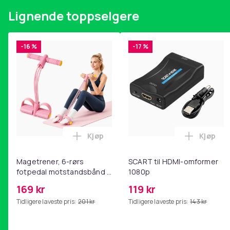
Lignende toppselgere
-16 %
-17 %
Kjøp
Kjøp
Legg Magetrener, 6-rørs fotpedal mot
Legg SC
Magetrener, 6-rørs
SCART til HDMI-omformer
fotpedal motstandsbånd -
1080p
mage- og kjernetrening,
169 kr
119 kr
yoga og
Tidligere laveste pris:
201 kr
Tidligere laveste pris:
143 kr
hjemmegymnastikk Pink