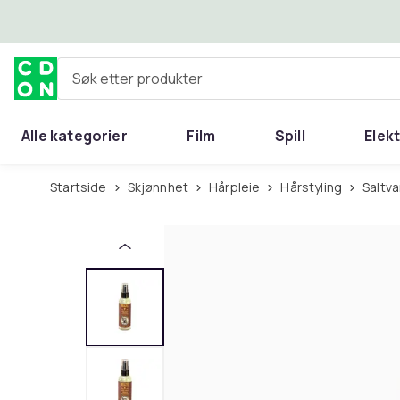
Hopp til hovedinnhold
Søk etter produkter
Alle kategorier
Film
Spill
Elek
Startside
Skjønnhet
Hårpleie
Hårstyling
Saltv