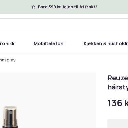
Bare 399 kr. igjen til fri frakt!
tronikk
Mobiltelefoni
Kjøkken & hushold
annspray
Reuzel
hårsty
136 