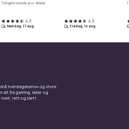
Tidligere laveste pris:
159 kr
T
4,3
4,3
mandag, 17 aug.
fredag, 14 aug.
 små hverdagsbehov og store
n alt fra gaming, leker og
livet, rett og slett.