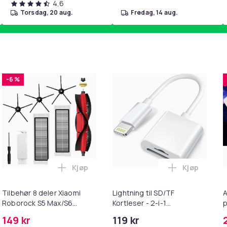
4,6
torsdag, 20 aug.
fredag, 14 aug.
-6 %
Kjøp
Kjøp
ebrun i handlekurven
irwash Dry Shampoo Nonaerosol Balances Scalp & Controls Exc
Legg Tilbehør 8 deler Xiaomi Roborock S
Legg Lightni
Tilbehør 8 deler Xiaomi
Lightning til SD/TF
A
Roborock S5 Max/S6
Kortleser - 2-i-1
p
Pure/S6
Minnekortadapter til
S
149 kr
119 kr
MAXV/S50/S51/S55/S5/S60/S65/S6
iPhone/iPad