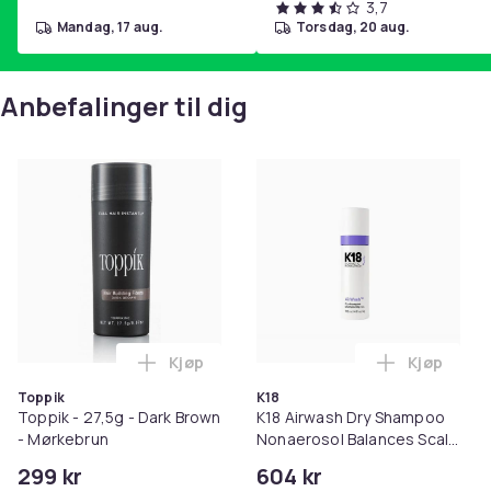
3,7
mandag, 17 aug.
torsdag, 20 aug.
Anbefalinger til dig
Kjøp
Kjøp
Legg Toppik - 27,5g - Dark Brown - Mørk
Legg K18 A
Toppik
K18
Toppik - 27,5g - Dark Brown
K18 Airwash Dry Shampoo
- Mørkebrun
Nonaerosol Balances Scalp
& Controls Excess Oil
299 kr
604 kr