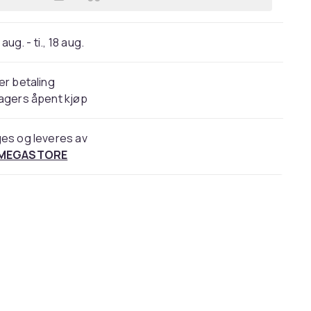
Legg Reuzel Hollands Finest Surf To
 aug. - ti., 18 aug.
er betaling
agers åpent kjøp
es og leveres av
 MEGASTORE