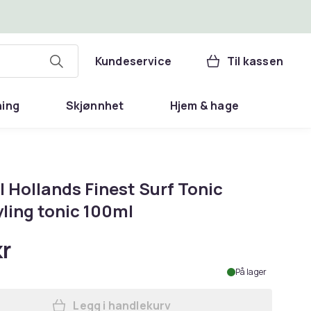
Kundeservice
Til kassen
ning
Skjønnhet
Hjem & hage
 Hollands Finest Surf Tonic
ling tonic 100ml
kr
På lager
Legg i handlekurv