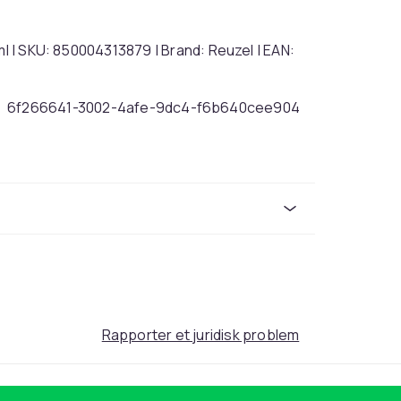
ml | SKU: 850004313879 | Brand: Reuzel | EAN:
6f266641-3002-4afe-9dc4-f6b640cee904
Rapporter et juridisk problem