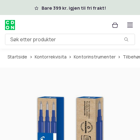
Hopp til hovedinnhold
Bare 399 kr. igjen til fri frakt!
Søk etter produkter
Startside
Kontorrekvisita
Kontorinstrumenter
Tilbehø