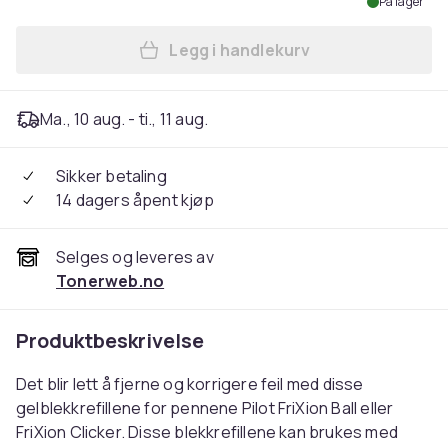
På lager
Legg i handlekurv
Legg Refill Pilot Frixion 07 B
Ma., 10 aug. - ti., 11 aug.
Sikker betaling
14 dagers åpent kjøp
Selges og leveres av
Tonerweb.no
Produktbeskrivelse
Det blir lett å fjerne og korrigere feil med disse
gelblekkrefillene for pennene Pilot FriXion Ball eller
FriXion Clicker. Disse blekkrefillene kan brukes med