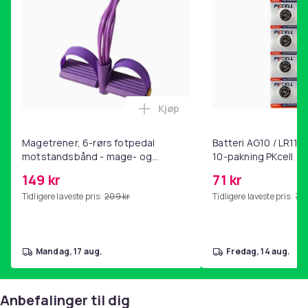
Kjøp
Legg Magetrener, 6-rørs fotp
Magetrener, 6-rørs fotpedal
Batteri AG10 / LR1130
motstandsbånd - mage- og
10-pakning PKcell
kjernetrening, yoga og
149 kr
71 kr
hjemmegymnastikk Purple
Tidligere laveste pris:
209 kr
Tidligere laveste pris:
76 
mandag, 17 aug.
fredag, 14 aug.
Anbefalinger til dig