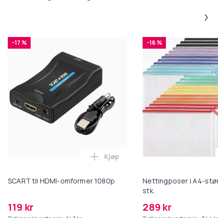
-17 %
-16 %
Kjøp
Legg SCART til HDMI-omformer 1
SCART til HDMI-omformer 1080p
Nettingposer i A4-stør
stk.
119 kr
289 kr