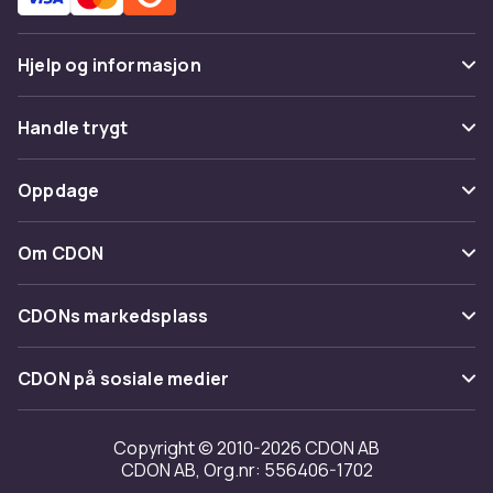
Hjelp og informasjon
Vanlige spørsmål
Handle trygt
Spor pakke
Betaling
Oppdage
Angre & returner her
Levering
Kategorier
Kontakt oss
Om CDON
Vilkår & policy
Varemerker
Om oss
Tilbakekallinger
CDONs markedsplass
Guider
Kundeanmeldelser
Merchant Help Center
CDON på sosiale medier
Jobbe på CDON
Investor relations
Copyright © 2010-2026 CDON AB
CDON AB, Org.nr: 556406-1702
Tilgjengelighet