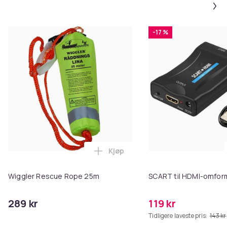
-17 %
Kjøp
Legg Wiggler Rescue Rope 25m 
Wiggler Rescue Rope 25m
SCART til HDMI-omfor
289 kr
119 kr
Tidligere laveste pris:
143 kr