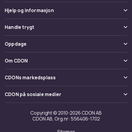
Hjelp og informasjon
Vanlige spørsmål
Handle trygt
Spor pakke
Betaling
Oppdage
Angre & returner her
Levering
Kategorier
Kontakt oss
Om CDON
Vilkår & policy
Varemerker
Om oss
Tilbakekallinger
CDONs markedsplass
Guider
Kundeanmeldelser
Merchant Help Center
CDON på sosiale medier
Jobbe på CDON
Investor relations
Copyright © 2010-2026 CDON AB
CDON AB, Org.nr: 556406-1702
Tilgjengelighet
Sitemap