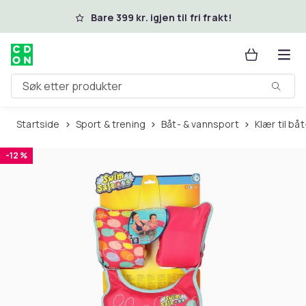
Hopp til hovedinnhold
Bare 399 kr. igjen til fri frakt!
Søk etter produkter
Startside
Sport & trening
Båt- & vannsport
Klær til b
-12 %