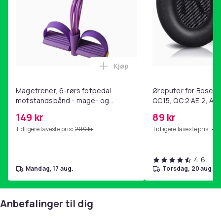
Farge: rosa
Alder: 3-6 år
Farge
Pink
Kjøp
Legg Magetrener, 6-rørs fotp
Vekt, gram
560
Magetrener, 6-rørs fotpedal
Øreputer for Bose QC
motstandsbånd - mage- og
QC15, QC 2 AE 2, AE 
Artikkel nr.
kjernetrening, yoga og
SoundTrue, SoundLin
1402231b-0160-5d0a-8ec4-7a6bfa258a12
149 kr
89 kr
hjemmegymnastikk Purple
Tidligere laveste pris:
209 kr
Tidligere laveste pris:
99 
Produktsikkerhetsinformasjon
4,6
mandag, 17 aug.
torsdag, 20 aug.
Anbefalinger til dig