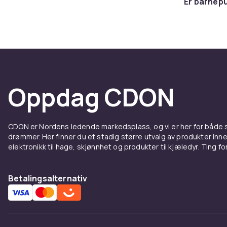
Er barnep
Antall
Små barn star
tydelige. Ette
Puslespill med
tålmodighet og
puslespillet 
Oppdag CDON
Farger
CDON er Nordens ledende markedsplass, og vi er her for både
Barnepuslespi
drømmer. Her finner du et stadig større utvalg av produkter inne
kjente figurer
elektronikk til hage, skjønnhet og produkter til kjæledyr. Ting for 
hvor brikkene
fullføre pusle
Betalingsalternativ
Utvikl
tålmod