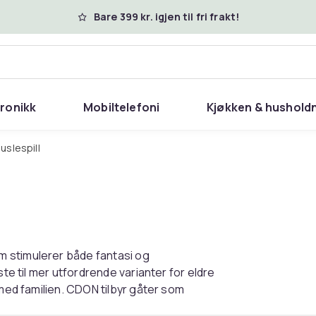
Bare 399 kr. igjen til fri frakt!
tronikk
Mobiltelefoni
Kjøkken & hushold
uslespill
 stimulerer både fantasi og
ste til mer utfordrende varianter for eldre
 med familien. CDON tilbyr gåter som