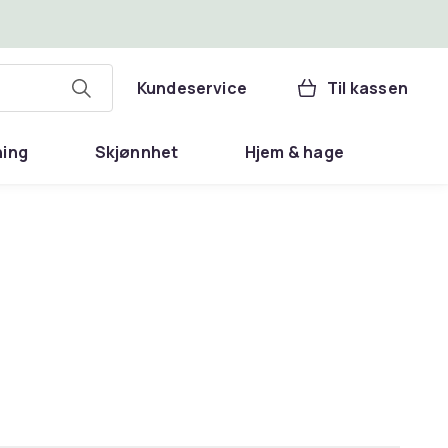
Kundeservice
Til kassen
ning
Skjønnhet
Hjem & hage