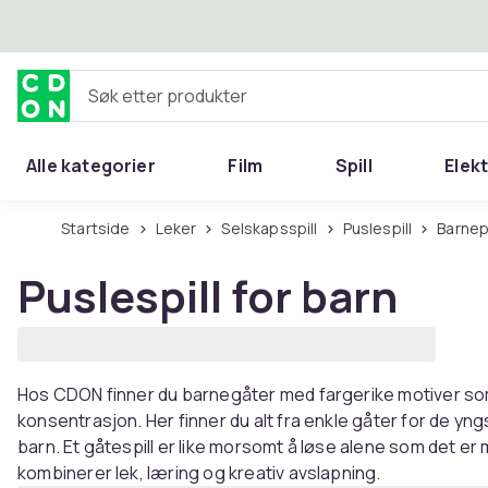
Hopp til hovedinnhold
Søk etter produkter
Alle kategorier
Film
Spill
Elek
Startside
Leker
Selskapsspill
Puslespill
Barnep
Puslespill for barn
Hos CDON finner du barnegåter med fargerike motiver som
konsentrasjon. Her finner du alt fra enkle gåter for de yng
barn. Et gåtespill er like morsomt å løse alene som det er
kombinerer lek, læring og kreativ avslapning.