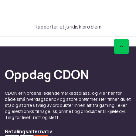
sugekopper, slik at alle hårstråene samles opp og ikke
havner i vasken eller på gulvet. Når du er ferdig, løsner
du sugekoppen og holder forkleet i kantene for å samle
opp hårene før du kaster dem i søppelet. Perfekt for å
Rapporter et juridisk problem
holde badet ryddig og enkelt å rengjøre.
Materialet er glatt, slik at hårstråene ikke fester seg,
og forkleet er lett å vaske på 30 grader. Det tar
dessuten liten plass når det brettes sammen, så det er
Oppdag CDON
lett å oppbevare. Spennen med borrelåsbånd gjør det
enkelt å tilpasse passformen.
Produktspecifikasjoner:
CDON er Nordens ledende markedsplass, og vi er her for
både små hverdagsbehov og store drømmer. Her finner du et
stadig større utvalg av produkter innen alt fra gaming, leker
og elektronikk til hage, skjønnhet og produkter til kjæledyr.
Universell størrelse
Ting for livet, rett og slett.
Borrelåsfeste
Betalingsalternativ