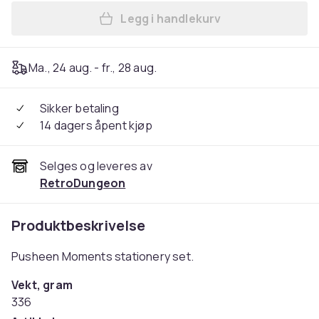
Legg i handlekurv
Legg Pusheen Moments stat
Ma., 24 aug. - fr., 28 aug.
Sikker betaling
14 dagers åpent kjøp
Selges og leveres av
RetroDungeon
Produktbeskrivelse
Pusheen Moments stationery set.
Vekt, gram
336