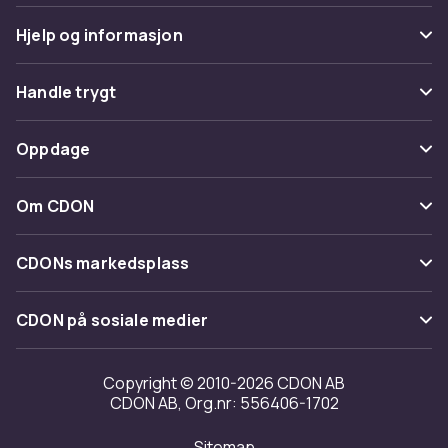
Hjelp og informasjon
Vanlige spørsmål
Handle trygt
Spor pakke
Betaling
Oppdage
Angre & returner her
Levering
Kategorier
Kontakt oss
Om CDON
Vilkår & policy
Varemerker
Om oss
Tilbakekallinger
CDONs markedsplass
Guider
Kundeanmeldelser
Merchant Help Center
CDON på sosiale medier
Jobbe på CDON
Investor relations
Copyright © 2010-2026 CDON AB
CDON AB, Org.nr: 556406-1702
Tilgjengelighet
Sitemap