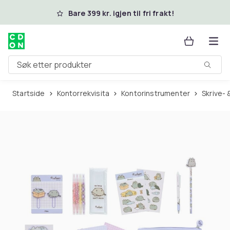
Hopp til hovedinnhold
Bare 399 kr. igjen til fri frakt!
Søk etter produkter
Startside
Kontorrekvisita
Kontorinstrumenter
Skrive-