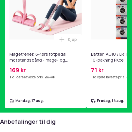
Kjøp
Legg Magetrener, 6-rørs fotp
Magetrener, 6-rørs fotpedal
Batteri AG10 / LR1130
motstandsbånd - mage- og
10-pakning PKcell
kjernetrening, yoga og
169 kr
71 kr
hjemmegymnastikk Pink
Tidligere laveste pris:
201 kr
Tidligere laveste pris:
76 
mandag, 17 aug.
fredag, 14 aug.
Anbefalinger til dig