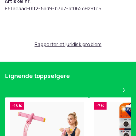
Artikkel nr.
851aeaad-01f2-5ad9-b7b7-af062c9291c5
Produktsikkerhetsinformasjon
Rapporter et juridisk problem
Lignende toppselgere
Pa
-16 %
-7 %