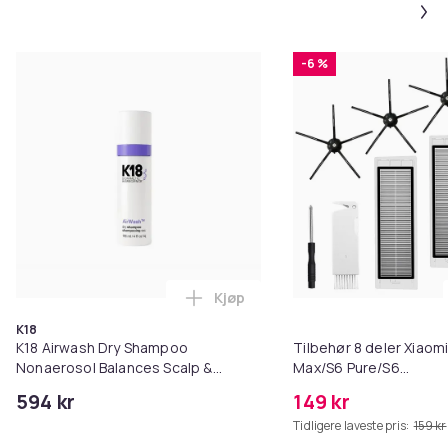
-6 %
Kjøp
Legg K18 Airwash Dry Shampoo No
K18
K18 Airwash Dry Shampoo
Tilbehør 8 deler Xiaom
Nonaerosol Balances Scalp &
Max/S6 Pure/S6
Controls Excess Oil
MAXV/S50/S51/S55/S5
594 kr
149 kr
Tidligere laveste pris:
159 kr