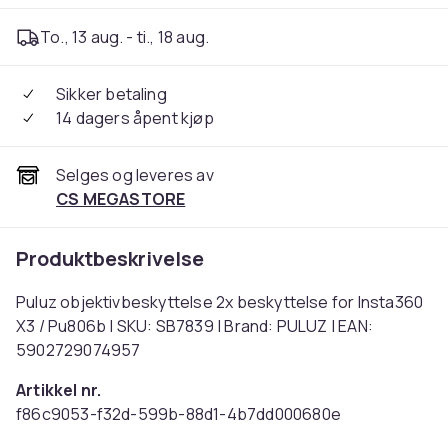
To., 13 aug. - ti., 18 aug.
Sikker betaling
14 dagers åpent kjøp
Selges og leveres av
CS MEGASTORE
Produktbeskrivelse
Puluz objektivbeskyttelse 2x beskyttelse for Insta360
X3 / Pu806b | SKU: SB7839 | Brand: PULUZ | EAN:
5902729074957
Artikkel nr.
f86c9053-f32d-599b-88d1-4b7dd000680e