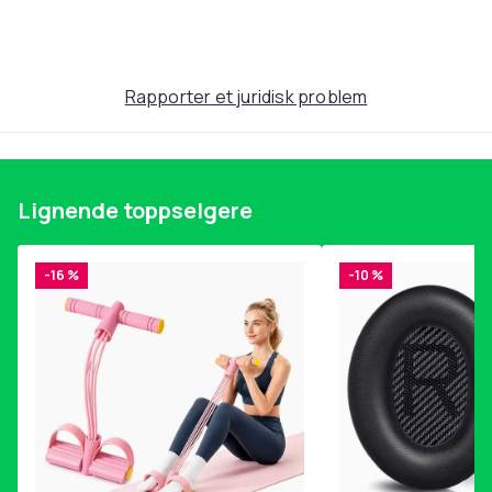
Produktsikkerhetsinformasjon
Rapporter et juridisk problem
Lignende toppselgere
-16 %
-10 %