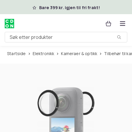
Hopp til hovedinnhold
Bare 399 kr. igjen til fri frakt!
Søk etter produkter
Startside
Elektronikk
Kameraer & optikk
Tilbehør til 