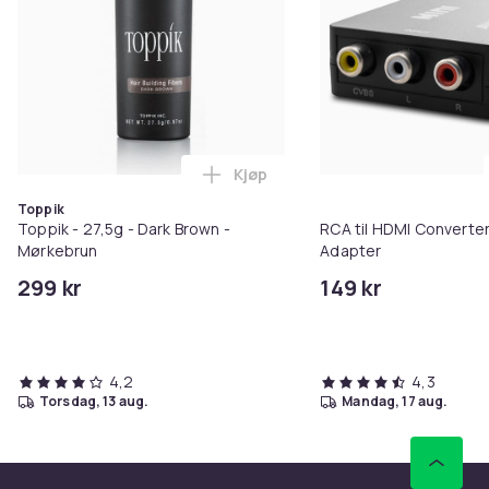
Kjøp
Legg Toppik - 27,5g - Dark Brow
Toppik
Toppik - 27,5g - Dark Brown -
RCA til HDMI Converter
Mørkebrun
Adapter
299 kr
149 kr
4,2
4,3
torsdag, 13 aug.
mandag, 17 aug.