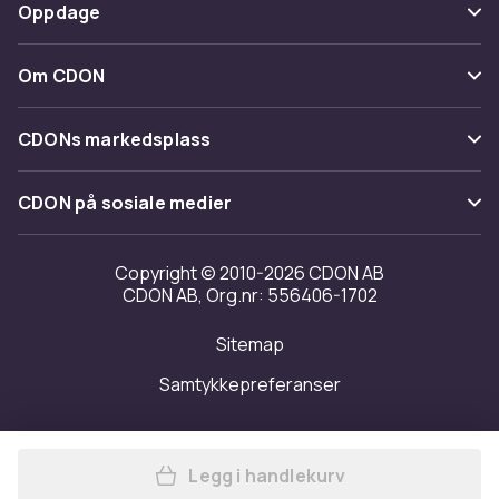
Betaling
Oppdage
Angre & returner her
Levering
Kategorier
Kontakt oss
Om CDON
Vilkår & policy
Varemerker
Om oss
Tilbakekallinger
CDONs markedsplass
Guider
Kundeanmeldelser
Merchant Help Center
CDON på sosiale medier
Jobbe på CDON
Investor relations
Copyright © 2010-2026 CDON AB
CDON AB, Org.nr: 556406-1702
Tilgjengelighet
Sitemap
Samtykkepreferanser
Legg i handlekurv
Legg Puluz objektivbeskytte