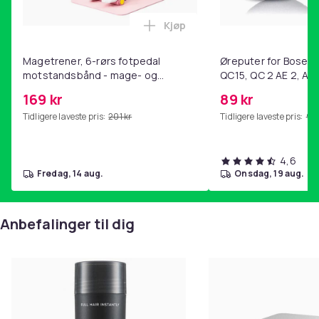
Kjøp
Legg Magetrener, 6-rørs fotp
Magetrener, 6-rørs fotpedal
Øreputer for Bose QC
motstandsbånd - mage- og
QC15, QC 2 AE 2, AE 
kjernetrening, yoga og
SoundTrue, SoundLin
169 kr
89 kr
hjemmegymnastikk Pink
Tidligere laveste pris:
201 kr
Tidligere laveste pris:
99 
4,6
fredag, 14 aug.
onsdag, 19 aug.
Anbefalinger til dig