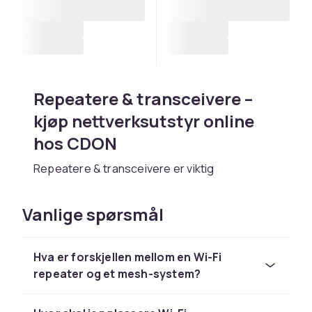
Repeatere & transceivere –
kjøp nettverksutstyr online
hos CDON
Repeatere & transceivere er viktig
nettverksinfrastruktur for hjemmet og
kontoret. Hos CDON finner du et bredt utvalg
Vanlige spørsmål
av repeatere & transceivere fra kjente merker
som TP-Link, ASUS, Netgear, Cisco og Ubiquiti
til konkurransedyktige priser. Enten du skal
Hva er forskjellen mellom en Wi-Fi
bygge hjemmenettverk eller profesjonell
repeater og et mesh-system?
infrastruktur, har vi riktig løsning.
Moderne nettverksutstyr med Wi-Fi 6 og