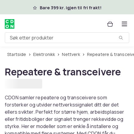
Hopp til hovedinnhold
Bare 399 kr. igjen til fri frakt!
Søk etter produkter
Startside
Elektronikk
Nettverk
Repeatere & transceiv
Repeatere & transceivere
CDON samler repeatere og transceivere som
forsterker og utvider nettverkssignalet ditt der det
ellers svikter. Perfekt for større hjem, arbeidsplasser
eller fritidsboliger der signalet trenger rekkevidde og
styrke. Her er modeller som er enkle å installere og
kompatible med flere systemer. Med CDON får du