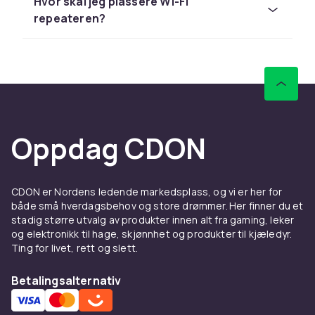
Hvor skal jeg plassere Wi-Fi
Gigabit Ethernet gir stabil og rask forbindelse
repeateren?
til alle enheter. Kontroller kompatibilitet med
eksisterende utstyr. Hos CDON handler du
trygt online med rask levering og enkel retur.
Utforsk hele sortimentet av nettverksutstyr
hos CDON.
Repeatere & transceivere –
Oppdag CDON
kjøp nettverksutstyr online
hos CDON
CDON er Nordens ledende markedsplass, og vi er her for
Repeatere & transceivere er viktig
både små hverdagsbehov og store drømmer. Her finner du et
stadig større utvalg av produkter innen alt fra gaming, leker
nettverksinfrastruktur for hjemmet og
og elektronikk til hage, skjønnhet og produkter til kjæledyr.
kontoret. Hos CDON finner du et bredt utvalg
Ting for livet, rett og slett.
av repeatere & transceivere fra kjente merker
som TP-Link, ASUS, Netgear, Cisco og Ubiquiti
Betalingsalternativ
til konkurransedyktige priser. Enten du skal
bygge hjemmenettverk eller profesjonell