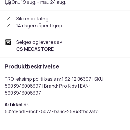
On., 19 aug. - ma., 24 aug.
Sikker betaling
14 dagers åpent kjøp
Selges og leveres av
CS MEGASTORE
Produktbeskrivelse
PRO-eksimp politi basis nr.1 32-12 06397 | SKU:
5903943006397 | Brand: Pro Kids | EAN:
5903943006397
Artikkel nr.
502d9ad1-3bcb-5073-ba3c-25948fbd2afe
Produktsikkerhetsinformasjon