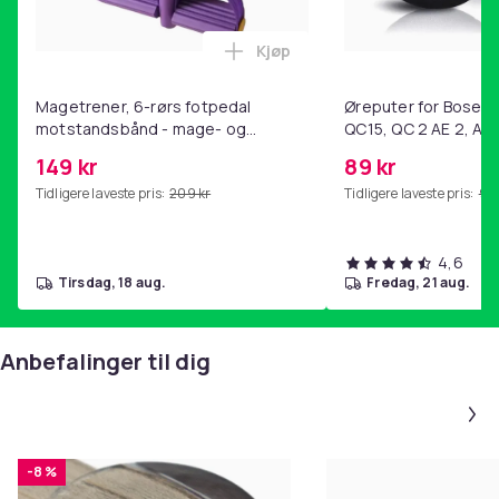
Kjøp
Legg Magetrener, 6-rørs fotp
Magetrener, 6-rørs fotpedal
Øreputer for Bose QC
motstandsbånd - mage- og
QC15, QC 2 AE 2, AE 
kjernetrening, yoga og
SoundTrue, SoundLin
149 kr
89 kr
hjemmegymnastikk Purple
Tidligere laveste pris:
209 kr
Tidligere laveste pris:
99 
4,6
tirsdag, 18 aug.
fredag, 21 aug.
Anbefalinger til dig
-8 %