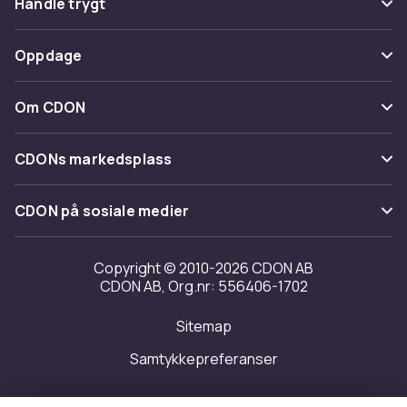
Handle trygt
Spor pakke
Betaling
Oppdage
Angre & returner her
Levering
Kategorier
Kontakt oss
Om CDON
Vilkår & policy
Varemerker
Om oss
Tilbakekallinger
CDONs markedsplass
Guider
Kundeanmeldelser
Merchant Help Center
CDON på sosiale medier
Jobbe på CDON
Investor relations
Copyright © 2010-2026 CDON AB
CDON AB, Org.nr: 556406-1702
Tilgjengelighet
Sitemap
Samtykkepreferanser