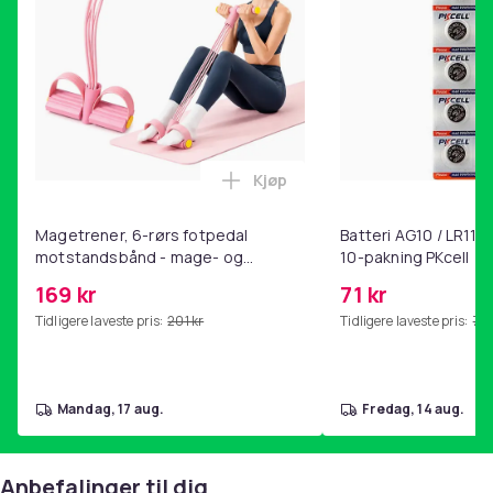
Kjøp
Legg Magetrener, 6-rørs fotp
Magetrener, 6-rørs fotpedal
Batteri AG10 / LR1130
motstandsbånd - mage- og
10-pakning PKcell
kjernetrening, yoga og
169 kr
71 kr
hjemmegymnastikk Pink
Tidligere laveste pris:
201 kr
Tidligere laveste pris:
76 
mandag, 17 aug.
fredag, 14 aug.
Anbefalinger til dig