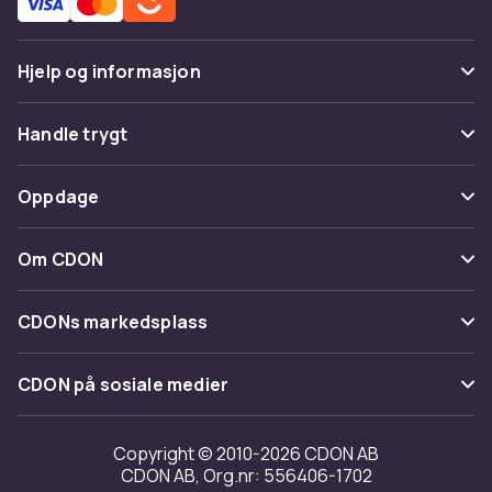
Hjelp og informasjon
Vanlige spørsmål
Handle trygt
Spor pakke
Betaling
Oppdage
Angre & returner her
Levering
Kategorier
Kontakt oss
Om CDON
Vilkår & policy
Varemerker
Om oss
Tilbakekallinger
CDONs markedsplass
Guider
Kundeanmeldelser
Merchant Help Center
CDON på sosiale medier
Jobbe på CDON
Investor relations
Copyright © 2010-2026 CDON AB
CDON AB, Org.nr: 556406-1702
Tilgjengelighet