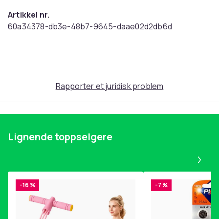
Artikkel nr.
60a34378-db3e-48b7-9645-daae02d2db6d
Produktsikkerhetsinformasjon
Rapporter et juridisk problem
Lignende toppselgere
Pa
-16 %
-7 %