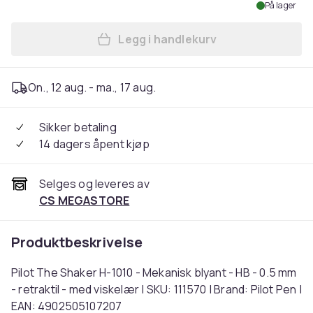
På lager
Legg i handlekurv
Legg Pilot The Shaker H-1010
On., 12 aug. - ma., 17 aug.
Sikker betaling
14 dagers åpent kjøp
Selges og leveres av
CS MEGASTORE
Produktbeskrivelse
Pilot The Shaker H-1010 - Mekanisk blyant - HB - 0.5 mm
- retraktil - med viskelær | SKU: 111570 | Brand: Pilot Pen |
EAN: 4902505107207