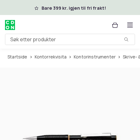
Hopp til hovedinnhold
Bare 399 kr. igjen til fri frakt!
Søk etter produkter
Startside
Kontorrekvisita
Kontorinstrumenter
Skrive-