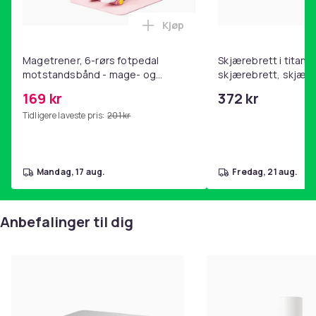
Kjøp
Legg Magetrener, 6-rørs fotp
Magetrener, 6-rørs fotpedal
Skjærebrett i titan, 
motstandsbånd - mage- og
skjærebrett, skjæreb
kjernetrening, yoga og
stål, BPA-fri (2 stk.)
169 kr
372 kr
hjemmegymnastikk Pink
Tidligere laveste pris:
201 kr
mandag, 17 aug.
fredag, 21 aug.
Anbefalinger til dig