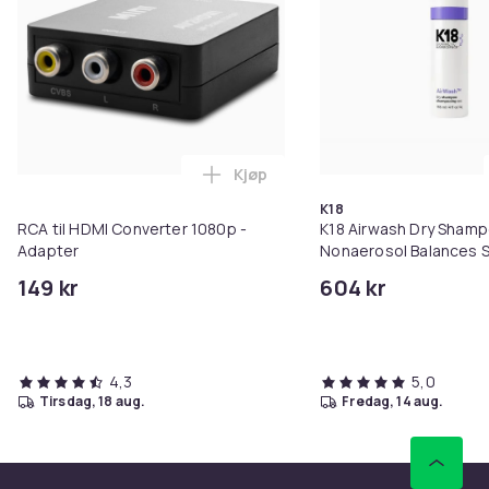
Kjøp
Legg RCA til HDMI Converter 108
K18
RCA til HDMI Converter 1080p -
K18 Airwash Dry Sham
Adapter
Nonaerosol Balances S
Controls Excess Oil
149 kr
604 kr
4,3
5,0
tirsdag, 18 aug.
fredag, 14 aug.