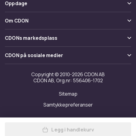
Betaling
Oppdage
Angre & returner her
Levering
Kategorier
Kontakt oss
Om CDON
Vilkår & policy
Varemerker
Om oss
Tilbakekallinger
CDONs markedsplass
Guider
Kundeanmeldelser
Merchant Help Center
CDON på sosiale medier
Jobbe på CDON
Investor relations
Copyright © 2010-2026 CDON AB
CDON AB, Org.nr: 556406-1702
Tilgjengelighet
Sitemap
Samtykkepreferanser
Legg i handlekurv
Legg Perspektiver på religio