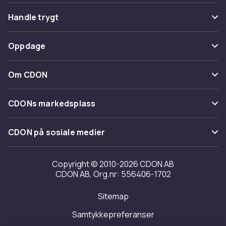
Vanlige spørsmål
Handle trygt
Spor pakke
Betaling
Oppdage
Angre & returner her
Levering
Kategorier
Kontakt oss
Om CDON
Vilkår & policy
Varemerker
Om oss
Tilbakekallinger
CDONs markedsplass
Guider
Kundeanmeldelser
Merchant Help Center
CDON på sosiale medier
Jobbe på CDON
Investor relations
Copyright © 2010-2026 CDON AB
CDON AB, Org.nr: 556406-1702
Tilgjengelighet
Sitemap
Samtykkepreferanser