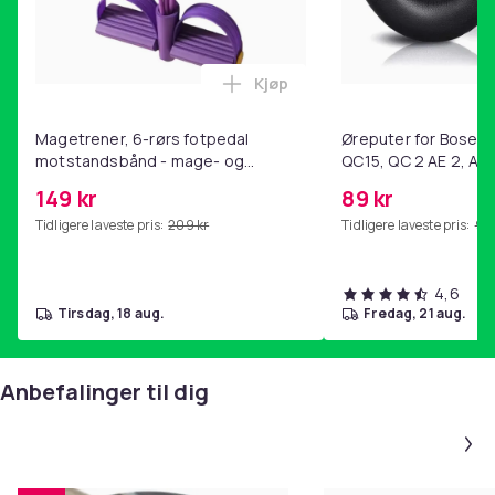
Kjøp
Legg Magetrener, 6-rørs fotp
Magetrener, 6-rørs fotpedal
Øreputer for Bose QC
motstandsbånd - mage- og
QC15, QC 2 AE 2, AE 
kjernetrening, yoga og
SoundTrue, SoundLin
149 kr
89 kr
hjemmegymnastikk Purple
Tidligere laveste pris:
209 kr
Tidligere laveste pris:
99 
4,6
tirsdag, 18 aug.
fredag, 21 aug.
Anbefalinger til dig