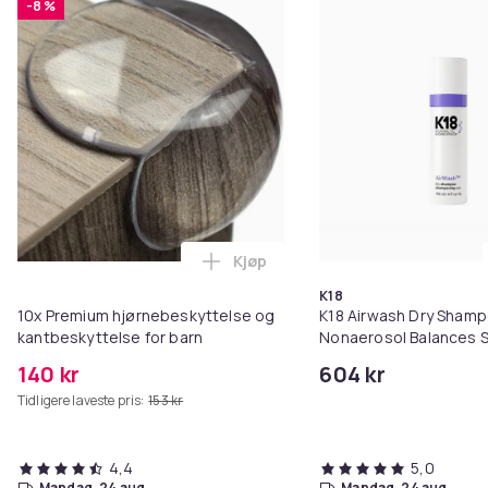
-8 %
Kjøp
Legg 10x Premium hjørnebeskytt
K18
10x Premium hjørnebeskyttelse og
K18 Airwash Dry Sham
kantbeskyttelse for barn
Nonaerosol Balances S
Controls Excess Oil
140 kr
604 kr
Tidligere laveste pris:
153 kr
4,4
5,0
mandag, 24 aug.
mandag, 24 aug.