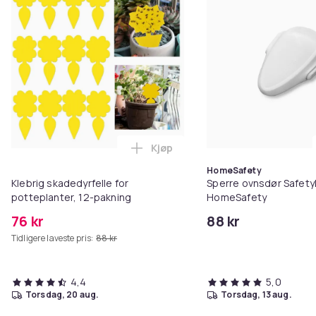
Kjøp
Legg Klebrig skadedyrfelle for p
HomeSafety
Klebrig skadedyrfelle for
Sperre ovnsdør SafetyL
potteplanter, 12-pakning
HomeSafety
76 kr
88 kr
Tidligere laveste pris:
88 kr
4,4
5,0
torsdag, 20 aug.
torsdag, 13 aug.