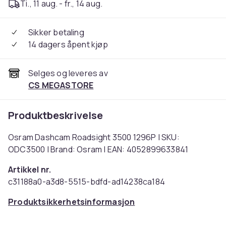
Ti., 11 aug. - fr., 14 aug.
Sikker betaling
14 dagers åpent kjøp
Selges og leveres av
CS MEGASTORE
Produktbeskrivelse
Osram Dashcam Roadsight 3500 1296P | SKU:
ODC3500 | Brand: Osram | EAN: 4052899633841
Artikkel nr.
c31188a0-a3d8-5515-bdfd-ad14238ca184
Produktsikkerhetsinformasjon