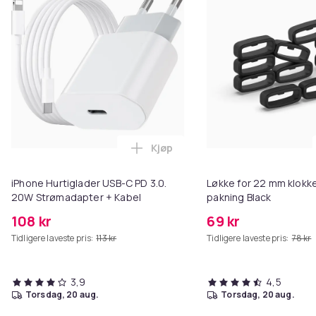
Kjøp
Legg iPhone Hurtiglader USB-C 
iPhone Hurtiglader USB-C PD 3.0.
Løkke for 22 mm klokke
20W Strømadapter + Kabel
pakning Black
108 kr
69 kr
Tidligere laveste pris:
113 kr
Tidligere laveste pris:
78 kr
3,9
4,5
torsdag, 20 aug.
torsdag, 20 aug.