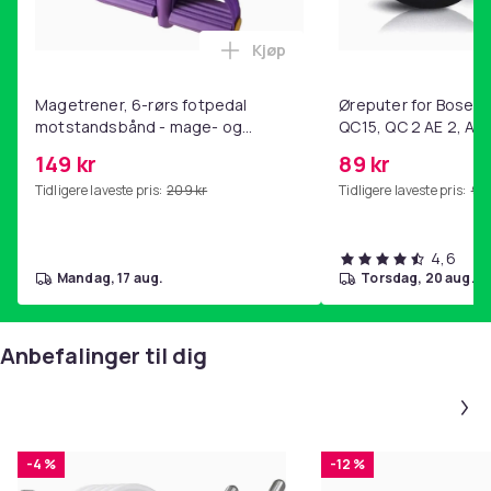
Kjøp
Legg Magetrener, 6-rørs fotp
Magetrener, 6-rørs fotpedal
Øreputer for Bose QC
motstandsbånd - mage- og
QC15, QC 2 AE 2, AE 
kjernetrening, yoga og
SoundTrue, SoundLin
149 kr
89 kr
hjemmegymnastikk Purple
Tidligere laveste pris:
209 kr
Tidligere laveste pris:
99 
4,6
mandag, 17 aug.
torsdag, 20 aug.
Anbefalinger til dig
-4 %
-12 %