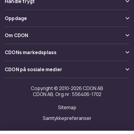
Handle trygt
Spor pakke
Betaling
Oppdage
Angre & returner her
Levering
Kategorier
Kontakt oss
Om CDON
Vilkår & policy
Varemerker
Om oss
Tilbakekallinger
CDONs markedsplass
Guider
Kundeanmeldelser
Merchant Help Center
CDON på sosiale medier
Jobbe på CDON
Investor relations
Copyright © 2010-2026 CDON AB
CDON AB, Org.nr: 556406-1702
Tilgjengelighet
Sitemap
Samtykkepreferanser