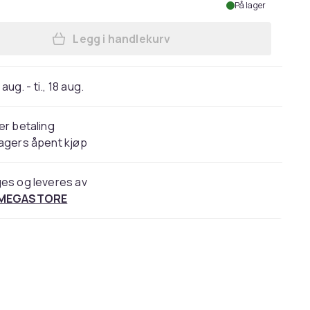
På lager
Legg i handlekurv
Legg Oppgavesamling for virksomhet
 aug. - ti., 18 aug.
er betaling
agers åpent kjøp
es og leveres av
 MEGASTORE