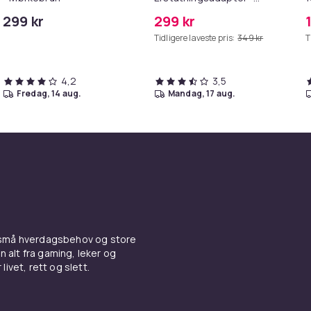
MagSafe Gen 2 - 45W
299 kr
299 kr
/S6
Tidligere laveste pris:
349 kr
T
4,2
3,5
fredag, 14 aug.
mandag, 17 aug.
 små hverdagsbehov og store
n alt fra gaming, leker og
livet, rett og slett.