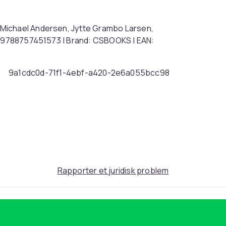
Michael Andersen, Jytte Grambo Larsen,
U: 9788757451573 | Brand: CSBOOKS | EAN:
9a1cdc0d-71f1-4ebf-a420-2e6a055bcc98
Rapporter et juridisk problem