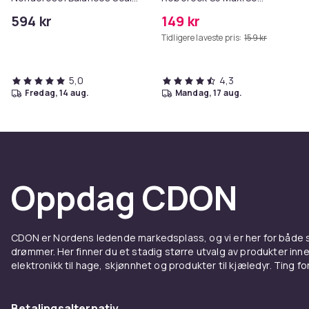
& Controls Excess Oil
Pure/S6
594 kr
149 kr
MAXV/S50/S51/S55/S5/S60/S65
Tidligere laveste pris:
159 kr
5,0
4,3
fredag, 14 aug.
mandag, 17 aug.
Oppdag CDON
CDON er Nordens ledende markedsplass, og vi er her for både
drømmer. Her finner du et stadig større utvalg av produkter inne
elektronikk til hage, skjønnhet og produkter til kjæledyr. Ting for 
Betalingsalternativ