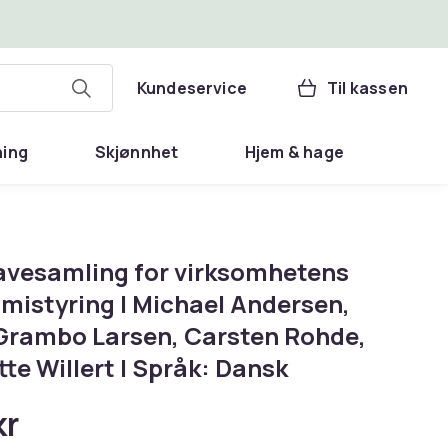
Kundeservice
Til kassen
ning
Skjønnhet
Hjem & hage
vesamling for virksomhetens
mistyring | Michael Andersen,
 Grambo Larsen, Carsten Rohde,
te Willert | Språk: Dansk
kr