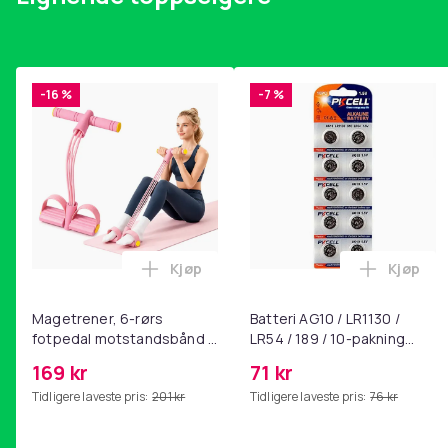
-16 %
-7 %
Kjøp
Kjøp
Legg Magetrener, 6-rørs fotpedal mot
Legg Bat
Magetrener, 6-rørs
Batteri AG10 / LR1130 /
fotpedal motstandsbånd -
LR54 / 189 / 10-pakning
mage- og kjernetrening,
PKcell
169 kr
71 kr
yoga og
Tidligere laveste pris:
201 kr
Tidligere laveste pris:
76 kr
hjemmegymnastikk Pink