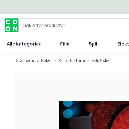
Hopp til hovedinnhold
Søk etter produkter
Alle kategorier
Film
Spill
Elek
Startside
Bøker
Kulturhistorie
Friluftsliv