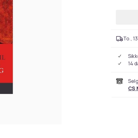
To., 13
Sikk
14 d
Selg
CS