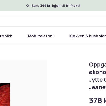
Bare 399 kr. igjen til fri frakt!
tronikk
Mobiltelefoni
Kjøkken & hushold
Oppga
økono
Jytte
Jeanet
378 