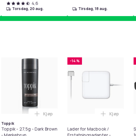
4,6
torsdag, 20 aug.
tirsdag, 18 aug.
-14 %
Kjøp
Kjøp
 Balances Scalp & Controls Excess Oil i handlekurven
ehør 8 deler Xiaomi Roborock S5 Max/S6 Pure/S6 MAXV/S50/S5
Legg Toppik - 27,5g - Dark Brown - Mørkeb
Legg Lader 
Toppik
Toppik - 27,5g - Dark Brown
Lader for Macbook /
S
- Mørkebrun
Erstatningsadapter -