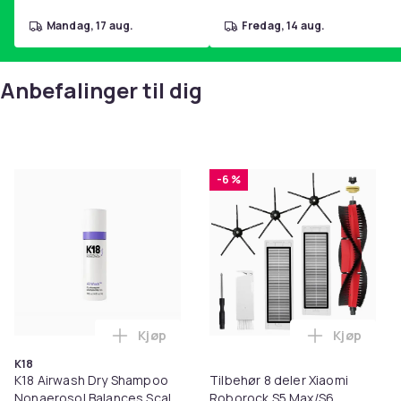
mandag, 17 aug.
fredag, 14 aug.
Anbefalinger til dig
-6 %
Kjøp
Kjøp
Legg K18 Airwash Dry Shampoo Nonaerosol
Legg Tilb
K18
K18 Airwash Dry Shampoo
Tilbehør 8 deler Xiaomi
Nonaerosol Balances Scalp
Roborock S5 Max/S6