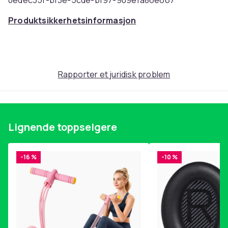
0edec35f-bf3e-5cde-bf97-909e1a86e667
Produktsikkerhetsinformasjon
Rapporter et juridisk problem
Lignende toppselgere
-16 %
-10 %