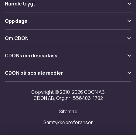
Vanlige spørsmål
Handle trygt
Spor pakke
Betaling
Oppdage
Angre & returner her
Levering
Kategorier
Kontakt oss
Om CDON
Vilkår & policy
Varemerker
Om oss
Tilbakekallinger
CDONs markedsplass
Guider
Kundeanmeldelser
Merchant Help Center
CDON på sosiale medier
Jobbe på CDON
Investor relations
Copyright © 2010-2026 CDON AB
CDON AB, Org.nr: 556406-1702
Tilgjengelighet
Sitemap
Samtykkepreferanser