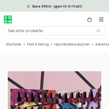
Hopp til hovedinnhold
Bare 399 kr. igjen til fri frakt!
Søk etter produkter
Startside
Fest & feiring
Høytidsdekorasjoner
Advent