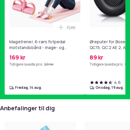
Kjøp
Legg Magetrener, 6-rørs fotp
Magetrener, 6-rørs fotpedal
Øreputer for Bose QC
motstandsbånd - mage- og
QC15, QC 2 AE 2, AE 
kjernetrening, yoga og
SoundTrue, SoundLin
169 kr
89 kr
hjemmegymnastikk Pink
Tidligere laveste pris:
201 kr
Tidligere laveste pris:
99 
4,6
fredag, 14 aug.
onsdag, 19 aug.
Anbefalinger til dig