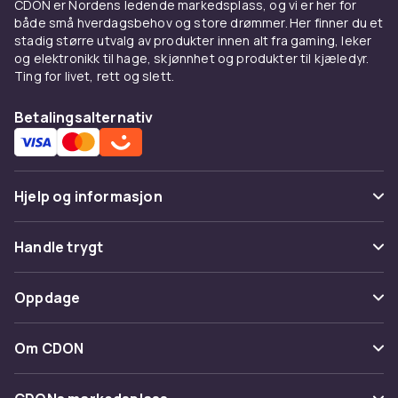
CDON er Nordens ledende markedsplass, og vi er her for
både små hverdagsbehov og store drømmer. Her finner du et
stadig større utvalg av produkter innen alt fra gaming, leker
og elektronikk til hage, skjønnhet og produkter til kjæledyr.
Ting for livet, rett og slett.
Betalingsalternativ
Hjelp og informasjon
Vanlige spørsmål
Handle trygt
Spor pakke
Betaling
Oppdage
Angre & returner her
Levering
Kategorier
Kontakt oss
Om CDON
Vilkår & policy
Varemerker
Om oss
Tilbakekallinger