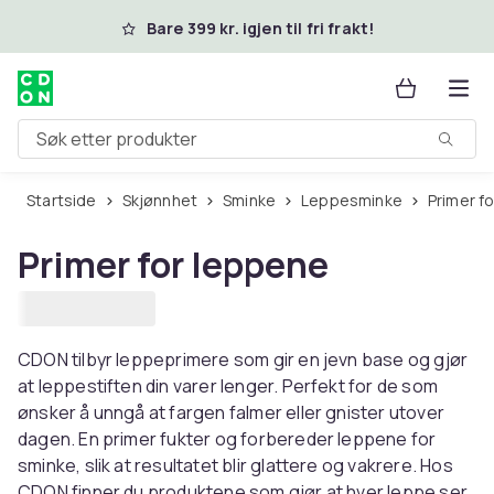
Hopp til hovedinnhold
Bare 399 kr. igjen til fri frakt!
Søk etter produkter
Startside
Skjønnhet
Sminke
Leppesminke
Primer 
Primer for leppene
CDON tilbyr leppeprimere som gir en jevn base og gjør
at leppestiften din varer lenger. Perfekt for de som
ønsker å unngå at fargen falmer eller gnister utover
dagen. En primer fukter og forbereder leppene for
sminke, slik at resultatet blir glattere og vakrere. Hos
CDON finner du produktene som gjør at hver leppe ser