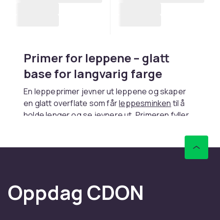
Primer for leppene – glatt
base for langvarig farge
En leppeprimer jevner ut leppene og skaper
en glatt overflate som får
leppesminken
til å
holde lenger og se jevnere ut. Primeren fyller
fine linjer og forhindrer leppestiften i å blø
utenfor leppekonturen. På CDON finner du
primere med fuktgivende formler som både
pleier og forbereder leppene. Påfør et tynt lag
før leppestift eller gloss for best resultat.
Oppdag CDON
Trygt kjøp og rask levering.