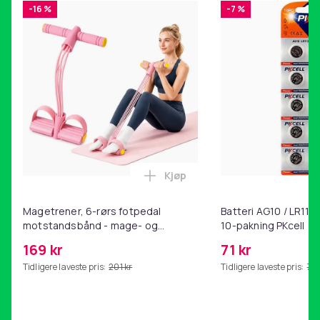
-16 %
-7 %
Kjøp
Legg Magetrener, 6-rørs fotp
Magetrener, 6-rørs fotpedal
Batteri AG10 / LR1130
motstandsbånd - mage- og
10-pakning PKcell
kjernetrening, yoga og
169 kr
71 kr
hjemmegymnastikk Pink
Tidligere laveste pris:
201 kr
Tidligere laveste pris:
76 