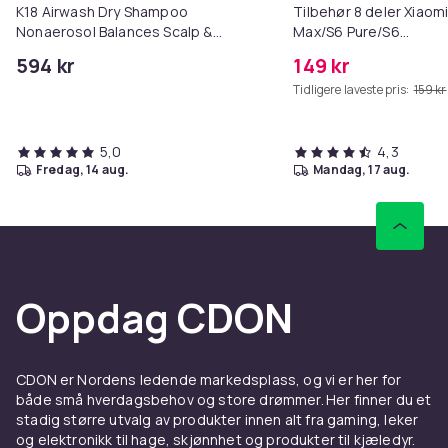
K18 Airwash Dry Shampoo
Tilbehør 8 deler Xiaom
Nonaerosol Balances Scalp &
Max/S6 Pure/S6
Controls Excess Oil
MAXV/S50/S51/S55/S5
594 kr
149 kr
Tidligere laveste pris:
159 kr
5,0
4,3
fredag, 14 aug.
mandag, 17 aug.
Oppdag CDON
CDON er Nordens ledende markedsplass, og vi er her for
både små hverdagsbehov og store drømmer. Her finner du et
stadig større utvalg av produkter innen alt fra gaming, leker
og elektronikk til hage, skjønnhet og produkter til kjæledyr.