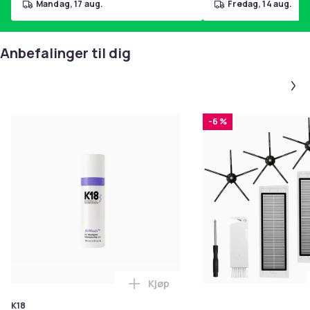
mandag, 17 aug.
fredag, 14 aug.
Anbefalinger til dig
-6 %
Kjøp
Legg K18 Airwash Dry Shampoo No
K18