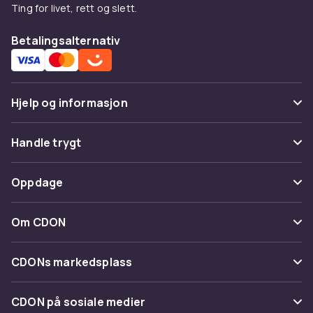
Ting for livet, rett og slett.
Betalingsalternativ
Hjelp og informasjon
Vanlige spørsmål
Handle trygt
Spor pakke
Betaling
Oppdage
Angre & returner her
Levering
Kategorier
Kontakt oss
Om CDON
Vilkår & policy
Varemerker
Om oss
Tilbakekallinger
CDONs markedsplass
Guider
Kundeanmeldelser
Merchant Help Center
CDON på sosiale medier
Jobbe på CDON