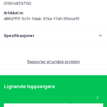
0196148397192
Artikkel nr.
d88d7ff3-5c51-5dab-974e-f7afc95b4ef0
Produktsikkerhetsinformasjon
Spesifikasjoner
Rapporter et juridisk problem
Lignende toppselgere
Pa