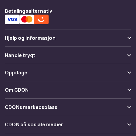
Betalingsalternativ
Hjelp og informasjon
Vanlige spørsmål
Handle trygt
Spor pakke
Betaling
Oppdage
Angre & returner her
Levering
Kategorier
Kontakt oss
Om CDON
Vilkår & policy
Varemerker
Om oss
Tilbakekallinger
CDONs markedsplass
Guider
Kundeanmeldelser
Merchant Help Center
CDON på sosiale medier
Jobbe på CDON