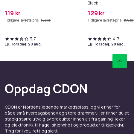
Black
Forbedre brannsikkerheten ved å koble detektoren til
119 kr
129 kr
Nedis® SmartLife-appen. Konfigurer automatiseringer
Tidligere laveste pris:
143 kr
Tidligere laveste pris:
159 kr
som å slå på smartlys når røyk oppdages, utløse
sirener på andre enheter eller sende varsler til flere
brukere for rask respons.
3,7
4,7
torsdag, 20 aug.
torsdag, 20 aug.
Artikkel nr.
da914065-c429-51cf-9407-bcfe1d513951
Produktsikkerhetsinformasjon
Oppdag CDON
CDON er Nordens ledende markedsplass, og vi er her for
både små hverdagsbehov og store drømmer. Her finner du et
stadig større utvalg av produkter innen alt fra gaming, leker
og elektronikk til hage, skjønnhet og produkter til kjæledyr.
Ting for livet, rett og slett.