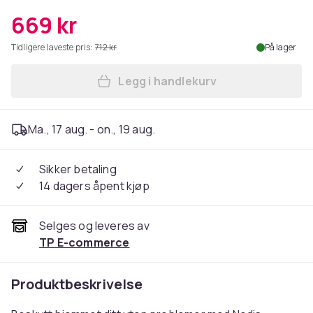
669 kr
Tidligere laveste pris:
712 kr
På lager
Legg i handlekurv
Legg Nedis SmartLife Røykvars
Ma., 17 aug. - on., 19 aug.
Sikker betaling
14 dagers åpent kjøp
Selges og leveres av
TP E-commerce
Produktbeskrivelse