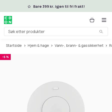
Hopp til hovedinnhold
Bare 399 kr. igjen til fri frakt!
Søk etter produkter
Startside
Hjem & hage
Vann-, brann- & gassikkerhet
-6 %