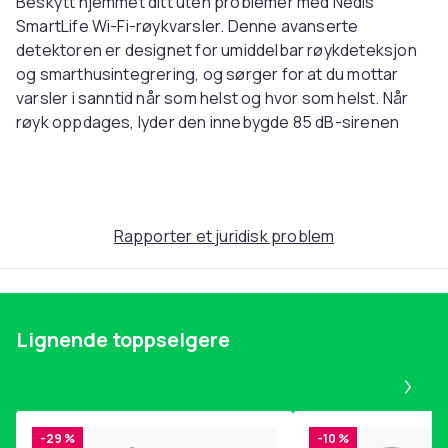
Beskytt hjemmet ditt uten problemer med Nedis
SmartLife Wi-Fi-røykvarsler. Denne avanserte
detektoren er designet for umiddelbar røykdeteksjon
og smarthusintegrering, og sørger for at du mottar
varsler i sanntid når som helst og hvor som helst. Når
røyk oppdages, lyder den innebygde 85 dB-sirenen
umiddelbart, slik at du kan handle raskt i tilfelle brann.
Rapporter et juridisk problem
Trådløs og langvarig beskyttelse
Med Wi-Fi-tilkobling kan du plassere denne
røykvarsleren hvor som helst i hjemmet uten behov for
Lignende toppselgere
ekstra hubber eller kabler. Det integrerte batteriet har
en bemerkelsesverdig levetid på opptil 10 år, noe som
Pa
sikrer pålitelig, langsiktig sikkerhet med minimalt
vedlikehold.
-29 %
-10 %