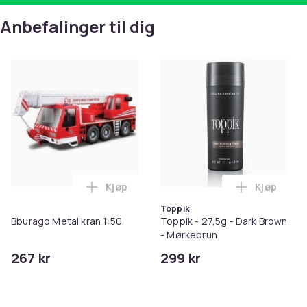
Anbefalinger til dig
Kjøp
Kjøp
Legg Bburago Metal kran 1:50 i handleku
Legg Toppi
Toppik
Bburago Metal kran 1:50
Toppik - 27,5g - Dark Brown
- Mørkebrun
267 kr
299 kr