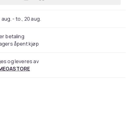
Legg MIRAC WALEWSKA CLASSIC fukt
 aug. - to., 20 aug.
er betaling
agers åpent kjøp
es og leveres av
 MEGASTORE