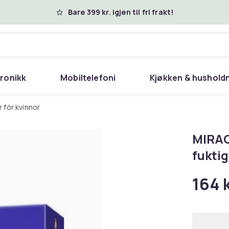
Bare 399 kr. igjen til fri frakt!
tronikk
Mobiltelefoni
Kjøkken & hushold
 för kvinnor
MIRA
fukti
164 