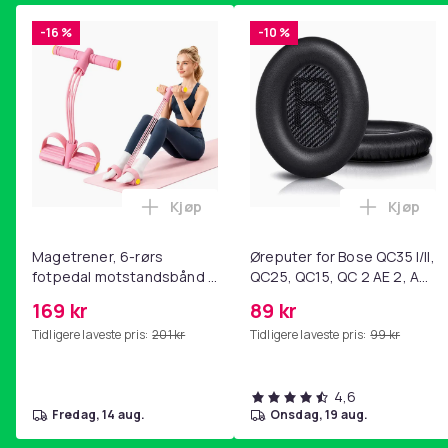
-16 %
-10 %
Kjøp
Kjøp
Legg Magetrener, 6-rørs fotpedal mot
Legg Øre
Magetrener, 6-rørs
Øreputer for Bose QC35 I/II,
fotpedal motstandsbånd -
QC25, QC15, QC 2 AE 2, AE
mage- og kjernetrening,
2i, AE 2w, SoundTrue,
169 kr
89 kr
yoga og
SoundLink Black
Tidligere laveste pris:
201 kr
Tidligere laveste pris:
99 kr
hjemmegymnastikk Pink
4,6
fredag, 14 aug.
onsdag, 19 aug.