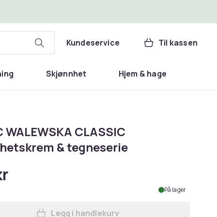
Kundeservice
Til kassen
ning
Skjønnhet
Hjem & hage
C WALEWSKA CLASSIC
ghetskrem & tegneserie
kr
På lager
Legg i handlekurv