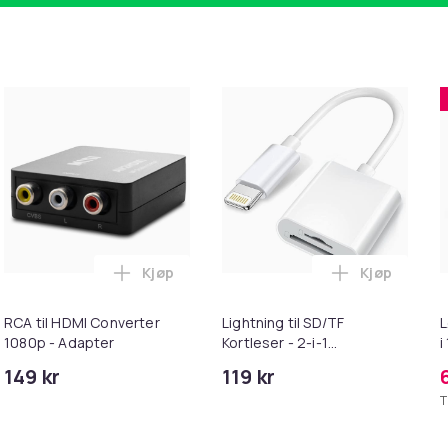
Kjøp
Kjøp
rven
k - 27,5g - Dark Brown - Mørkebrun i handlekurven
Legg RCA til HDMI Converter 1080p - Adap
Legg Lightni
RCA til HDMI Converter
Lightning til SD/TF
L
1080p - Adapter
Kortleser - 2-i-1
i
Minnekortadapter til
149 kr
119 kr
iPhone/iPad
T