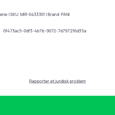
e | SKU: MIR-0433301 | Brand: PANI
0f473ac5-0df3-4b7b-9072-7d797216d35a
Rapporter et juridisk problem