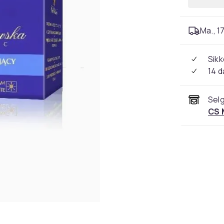
Ma., 17
Sikk
14 d
Selg
CS