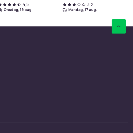
4,5
3,2
onsdag, 19 aug.
mandag, 17 aug.