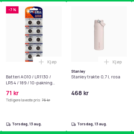
-7 %
Kjøp
Kjøp
standsbånd - mage- og kjernetrening, yoga og hjemmegymnast
puter for Bose QC35 I/II, QC25, QC15, QC 2 AE 2, AE 2i, AE 2w,
Legg Batteri AG10 / LR1130 / LR54 / 189 
Legg Stanl
Stanley
Batteri AG10 / LR1130 /
Stanley trakte 0,7 l, rosa
LR54 / 189 / 10-pakning
PKcell
71 kr
468 kr
Tidligere laveste pris:
76 kr
torsdag, 13 aug.
torsdag, 13 aug.