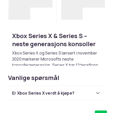
Xbox Series X & Series S –
neste generasjons konsoller
Xbox Series X og Series S lansert i november
2020 markerer Microsofts neste
konsollegenerasjon. Series X har 12 teraflops
GPU, Quick Resume og 4K 120fps-støtte.
Vanlige spørsmål
Series S er det kompakte digitale alternativet
med 1440p-grafikk og lavere pris.
Microsoft har investert massivt i Xbox-
Er Xbox Series X verdt å kjøpe?
økosystemet via oppkjøp av Activision
Blizzard, Bethesda og Obsidian. Xbox Game
Studios har over 20 studioer som produserer