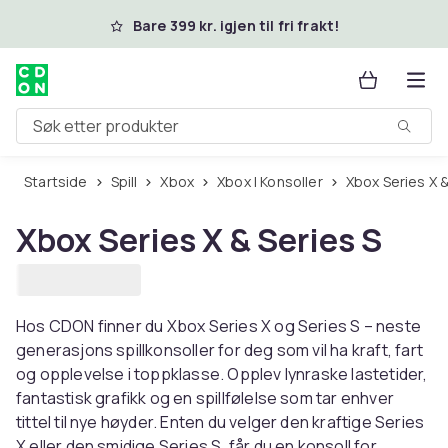
Hopp til hovedinnhold
Bare 399 kr. igjen til fri frakt!
Søk etter produkter
Startside
Spill
Xbox
Xbox | Konsoller
Xbox Series X 
Xbox Series X & Series S
Hos CDON finner du Xbox Series X og Series S – neste
generasjons spillkonsoller for deg som vil ha kraft, fart
og opplevelse i toppklasse. Opplev lynraske lastetider,
fantastisk grafikk og en spillfølelse som tar enhver
tittel til nye høyder. Enten du velger den kraftige Series
X eller den smidige Series S, får du en konsoll for