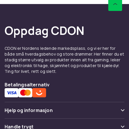
eksklusivt innhold. Xbox Game Pass gir tilgang
til hundrevis av spill for en månedlig betaling.
Xbox Play Anywhere lar deg kjøpe et spill én
Oppdag CDON
gang og spille det på både Xbox og PC uten
ekstra kostnader. Fremgang og prestasjoner
deles mellom plattformene. Xbox Cloud
Gaming via Game Pass Ultimate lar deg
CDON er Nordens ledende markedsplass, og vi er her for
streame Xbox-spill til Android, iOS og
både små hverdagsbehov og store drømmer. Her finner du et
stadig større utvalg av produkter innen alt fra gaming, leker
nettlesere. Hos CDON finner du alt til din Xbox-
og elektronikk til hage, skjønnhet og produkter til kjæledyr.
opplevelse til gode priser.
Ting for livet, rett og slett.
Hos CDON finner du Xbox-produkter til
konkurransedyktige priser med rask levering
Betalingsalternativ
og trygg handel.
Se Xbox-spill i vårt sortiment.
Microsoft har de siste årene investert massivt
Hjelp og informasjon
i Xbox-økosystemet via oppkjøp av Activision
Blizzard (Call of Duty, World of Warcraft),
Vanlige spørsmål
Handle trygt