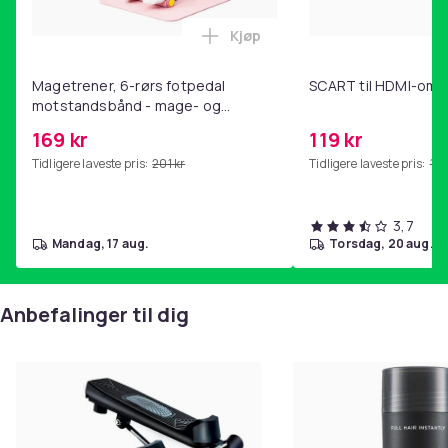
Kjøp
Legg Magetrener, 6-rørs fotp
Magetrener, 6-rørs fotpedal
SCART til HDMI-omf
motstandsbånd - mage- og
kjernetrening, yoga og
169 kr
119 kr
hjemmegymnastikk Pink
Tidligere laveste pris:
201 kr
Tidligere laveste pris:
143
3,7
mandag, 17 aug.
torsdag, 20 aug.
Anbefalinger til dig