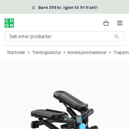
Hopp til hovedinnhold
Bare 399 kr. igjen til fri frakt!
Søk etter produkter
Startside
Treningsutstyr
Kondisjonsmaskiner
Trappm