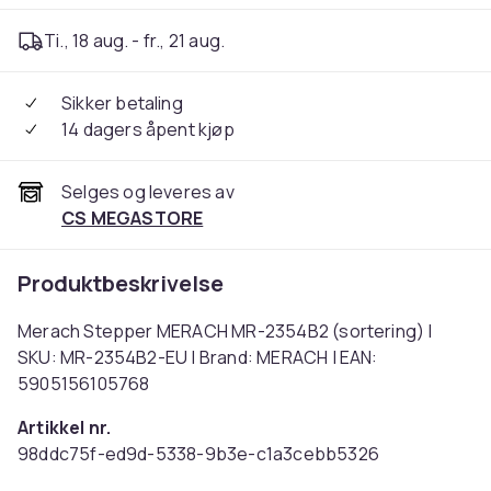
Ti., 18 aug. - fr., 21 aug.
Sikker betaling
14 dagers åpent kjøp
Selges og leveres av
CS MEGASTORE
Produktbeskrivelse
Merach Stepper MERACH MR-2354B2 (sortering) |
SKU: MR-2354B2-EU | Brand: MERACH | EAN:
5905156105768
Artikkel nr.
98ddc75f-ed9d-5338-9b3e-c1a3cebb5326