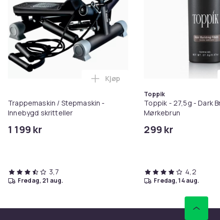
Kjøp
Legg Trappemaskin / Stepmaskin 
Toppik
Trappemaskin / Stepmaskin -
Toppik - 27,5g - Dark B
Innebygd skritteller
Mørkebrun
1 199 kr
299 kr
3,7
4,2
fredag, 21 aug.
fredag, 14 aug.