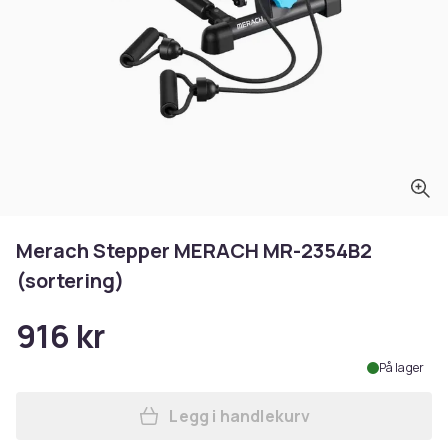
Merach Stepper MERACH MR-2354B2
(sortering)
916 kr
På lager
Legg i handlekurv
Legg Merach Stepper MERAC