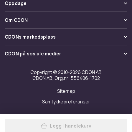
Betaling
Oppdage
Angre & returner her
Levering
Kategorier
Kontakt oss
Om CDON
Vilkår & policy
Varemerker
Om oss
Tilbakekallinger
CDONs markedsplass
Guider
Kundeanmeldelser
Merchant Help Center
CDON på sosiale medier
Jobbe på CDON
Investor relations
Copyright © 2010-2026 CDON AB
CDON AB, Org.nr: 556406-1702
Tilgjengelighet
Sitemap
Samtykkepreferanser
Legg i handlekurv
Legg Merach Stepper MERAC