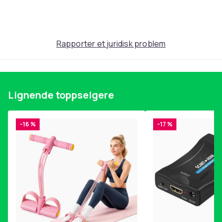
Produktsikkerhetsinformasjon
Rapporter et juridisk problem
Lignende toppselgere
-16 %
-17 %