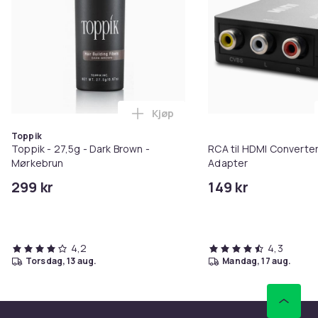
Kjøp
Legg Toppik - 27,5g - Dark Brow
Toppik
Toppik - 27,5g - Dark Brown -
RCA til HDMI Converter
Mørkebrun
Adapter
299 kr
149 kr
4,2
4,3
torsdag, 13 aug.
mandag, 17 aug.