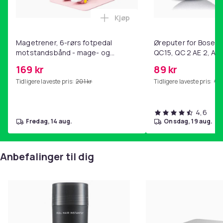
Kjøp
Legg Magetrener, 6-rørs fotp
Magetrener, 6-rørs fotpedal
Øreputer for Bose QC
motstandsbånd - mage- og
QC15, QC 2 AE 2, AE 
kjernetrening, yoga og
SoundTrue, SoundLin
169 kr
89 kr
hjemmegymnastikk Pink
Tidligere laveste pris:
201 kr
Tidligere laveste pris:
99 
4,6
fredag, 14 aug.
onsdag, 19 aug.
Anbefalinger til dig