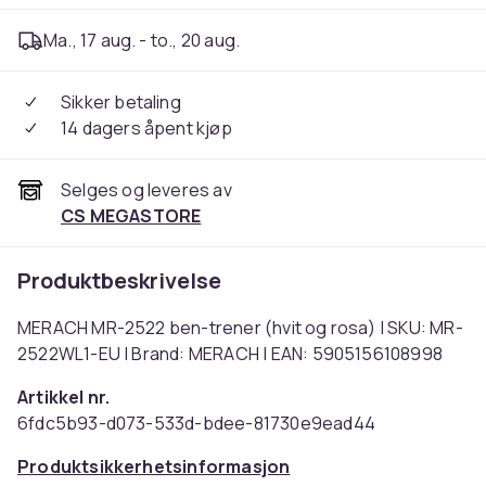
Ma., 17 aug. - to., 20 aug.
Sikker betaling
14 dagers åpent kjøp
Selges og leveres av
CS MEGASTORE
Produktbeskrivelse
MERACH MR-2522 ben-trener (hvit og rosa) | SKU: MR-
2522WL1-EU | Brand: MERACH | EAN: 5905156108998
Artikkel nr.
6fdc5b93-d073-533d-bdee-81730e9ead44
Produktsikkerhetsinformasjon