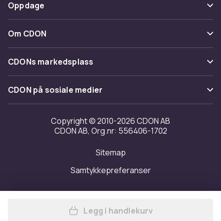
Betaling
Oppdage
Angre & returner her
Levering
Kategorier
Kontakt oss
Om CDON
Vilkår & policy
Varemerker
Om oss
Tilbakekallinger
CDONs markedsplass
Guider
Kundeanmeldelser
Merchant Help Center
CDON på sosiale medier
Jobbe på CDON
Investor relations
Copyright © 2010-2026 CDON AB
CDON AB, Org.nr: 556406-1702
Tilgjengelighet
Sitemap
Samtykkepreferanser
Legg i handlekurv
Legg MERACH MR-2522 ben-tr