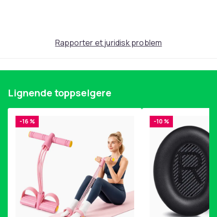
Rapporter et juridisk problem
Lignende toppselgere
-16 %
-10 %