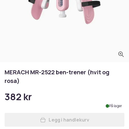
MERACH MR-2522 ben-trener (hvit og
rosa)
382 kr
På lager
Legg i handlekurv
Legg MERACH MR-2522 ben-tr