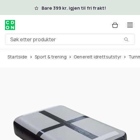
Hopp til hovedinnhold
Bare 399 kr. igjen til fri frakt!
Søk etter produkter
Startside
Sport & trening
Generelt idrettsutstyr
Turn