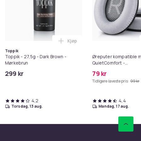
Kjøp
Legg Toppik - 27,5g - Dark Brow
Toppik
Toppik - 27,5g - Dark Brown -
Øreputer kompatible 
Mørkebrun
QuietComfort -
QC35/QC25/QC15/AE2 
299 kr
79 kr
Tidligere laveste pris:
99 kr
4,2
4,4
torsdag, 13 aug.
mandag, 17 aug.