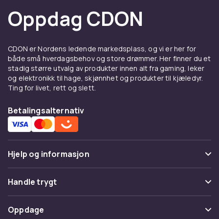
Oppdag CDON
CDON er Nordens ledende markedsplass, og vi er her for
både små hverdagsbehov og store drømmer. Her finner du et
stadig større utvalg av produkter innen alt fra gaming, leker
og elektronikk til hage, skjønnhet og produkter til kjæledyr.
Ting for livet, rett og slett.
Betalingsalternativ
Hjelp og informasjon
Vanlige spørsmål
Handle trygt
Spor pakke
Betaling
Oppdage
Angre & returner her