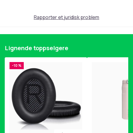
Rapporter et juridisk problem
Lignende toppselgere
-10 %