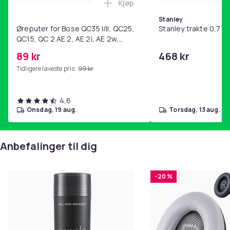
Kjøp
Legg Øreputer for Bose QC35 I/
Stanley
Øreputer for Bose QC35 I/II, QC25,
Stanley trakte 0,7 l,
QC15, QC 2 AE 2, AE 2i, AE 2w,
SoundTrue, SoundLink Black
89 kr
468 kr
Tidligere laveste pris:
99 kr
4,6
onsdag, 19 aug.
torsdag, 13 aug.
Anbefalinger til dig
-20 %