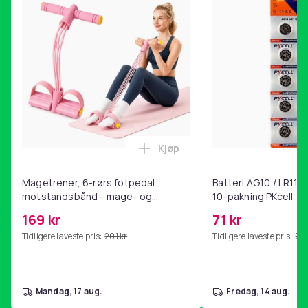
Kjøp
Legg Magetrener, 6-rørs fotp
Magetrener, 6-rørs fotpedal
Batteri AG10 / LR1130
motstandsbånd - mage- og
10-pakning PKcell
kjernetrening, yoga og
169 kr
71 kr
hjemmegymnastikk Pink
Tidligere laveste pris:
201 kr
Tidligere laveste pris:
76 
mandag, 17 aug.
fredag, 14 aug.