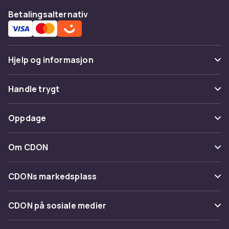
Betalingsalternativ
Hjelp og informasjon
Vanlige spørsmål
Handle trygt
Spor pakke
Betaling
Oppdage
Angre & returner her
Levering
Kategorier
Kontakt oss
Om CDON
Vilkår & policy
Varemerker
Om oss
Tilbakekallinger
CDONs markedsplass
Guider
Kundeanmeldelser
Merchant Help Center
CDON på sosiale medier
Jobbe på CDON