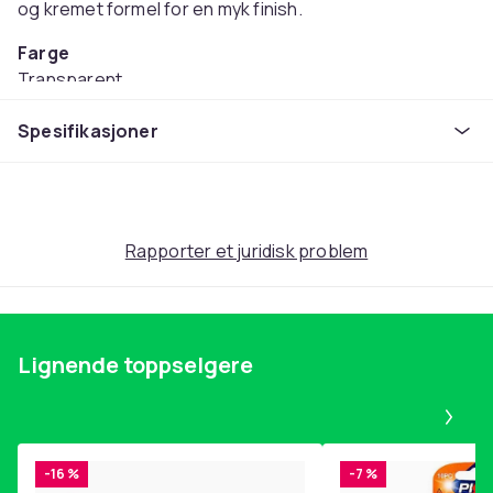
og kremet formel for en myk finish.
Farge
Transparent
Vekt, gram
Spesifikasjoner
152
Artikkel nr.
70b5f12b-5f69-56d1-8bcf-5e23a6c8d1f0
Produktsikkerhetsinformasjon
Rapporter et juridisk problem
Lignende toppselgere
Pa
-16 %
-7 %