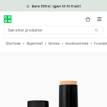
Hopp til hovedinnhold
Bare 399 kr. igjen til fri frakt!
Søk etter produkter
Startside
Skjønnhet
Sminke
Ansiktssminke
Founda