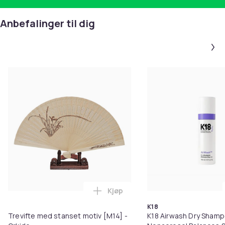
Anbefalinger til dig
Kjøp
Legg Trevifte med stanset motiv
K18
Trevifte med stanset motiv [M14] -
K18 Airwash Dry Sham