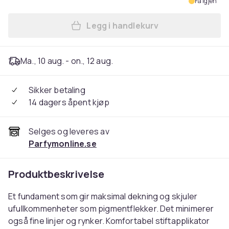
Få igjen
Legg i handlekurv
Legg Max Factor Pan Stik F
Ma., 10 aug. - on., 12 aug.
Sikker betaling
14 dagers åpent kjøp
Selges og leveres av
Parfymonline.se
Produktbeskrivelse
Et fundament som gir maksimal dekning og skjuler
ufullkommenheter som pigmentflekker. Det minimerer
også fine linjer og rynker. Komfortabel stiftapplikator