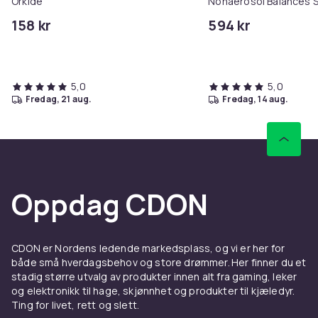
Orkide
Nonaerosol Balances S
Controls Excess Oil
158 kr
594 kr
5,0
5,0
fredag, 21 aug.
fredag, 14 aug.
Oppdag CDON
CDON er Nordens ledende markedsplass, og vi er her for
både små hverdagsbehov og store drømmer. Her finner du et
stadig større utvalg av produkter innen alt fra gaming, leker
og elektronikk til hage, skjønnhet og produkter til kjæledyr.
Ting for livet, rett og slett.