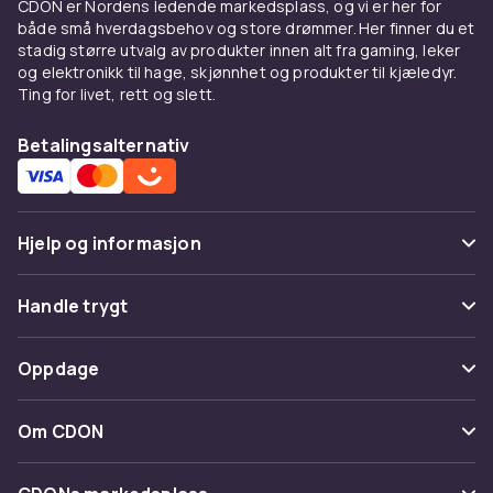
CDON er Nordens ledende markedsplass, og vi er her for
heldekkende glans. Kombiner med en
både små hverdagsbehov og store drømmer. Her finner du et
lysreflekterende
ansiktsprimer
for ekstra glød.
stadig større utvalg av produkter innen alt fra gaming, leker
og elektronikk til hage, skjønnhet og produkter til kjæledyr.
Hvor påfører man
Ting for livet, rett og slett.
highlighter?
Betalingsalternativ
Påfør highlighter på kinnbeina, neseryggen,
cupid's bow og det høyeste punktet av
øyenbrynsbenet. Disse flatene fanger lyset
naturlig og gir ansiktet en skulptert og løftet
Hjelp og informasjon
effekt. Balanser med
rouge og bronzer
for en
harmonisk finish.
Vanlige spørsmål
Handle trygt
Velg riktig tone for din
Spor pakke
Betaling
Oppdage
hudtone
Angre & returner her
Levering
Lys hud fremheves best av perlemor og
Kategorier
Kontakt oss
Om CDON
rosatoner, mens medium hud passer gull og
Vilkår & policy
Varemerker
ferskentoner. Mørk hud stråler med kobber og
Om oss
Tilbakekallinger