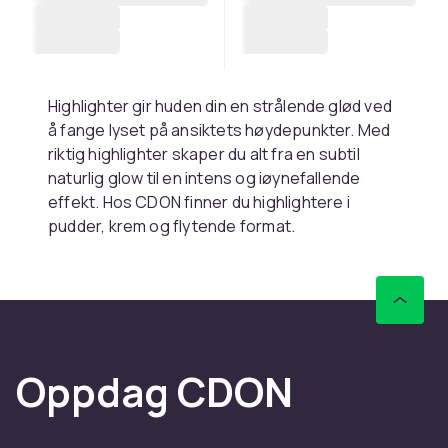
Highlighter gir huden din en strålende glød ved
å fange lyset på ansiktets høydepunkter. Med
riktig highlighter skaper du alt fra en subtil
naturlig glow til en intens og iøynefallende
effekt. Hos CDON finner du highlightere i
pudder, krem og flytende format.
Pudder, krem og flytende
highlighter
Pudderhighlighter er enklest å påføre og gir en
klassisk skimrende finish. Kremhighlighter
Oppdag CDON
smelter inn i huden og gir en naturlig glød
innenfra, mens flytende highlighter kan
blandes med din
foundation
for en