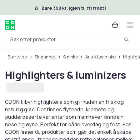
Hopp til hovedinnhold
Bare 399 kr. igjen til fri frakt!
Søk etter produkter
Startside
Skjønnhet
Sminke
Ansiktssminke
Highli
Highlighters & luminizers
CDON tilbyr highlightere som gir huden en frisk og
naturlig glød. Det finnes flytende, kremete og
pudderbaserte varianter som fremhever kinnbein,
nese og øyne. Perfekt for både hverdag og fest. Hos
CDON finner du produkter som gjør det enkelt å skape
et strålende utseende med den rette balansen mellom