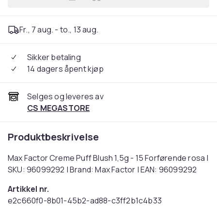
Legg Max Factor Creme Puff 
Fr., 7 aug. - to., 13 aug.
Sikker betaling
14 dagers åpent kjøp
Selges og leveres av
CS MEGASTORE
Produktbeskrivelse
Max Factor Creme Puff Blush 1,5g - 15 Forførende rosa |
SKU: 96099292 | Brand: Max Factor | EAN: 96099292
Artikkel nr.
e2c660f0-8b01-45b2-ad88-c3ff2b1c4b33