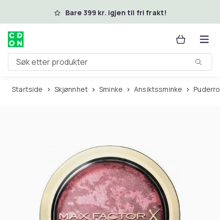
Hopp til hovedinnhold
Bare 399 kr. igjen til fri frakt!
Søk etter produkter
Startside
Skjønnhet
Sminke
Ansiktssminke
Puderr