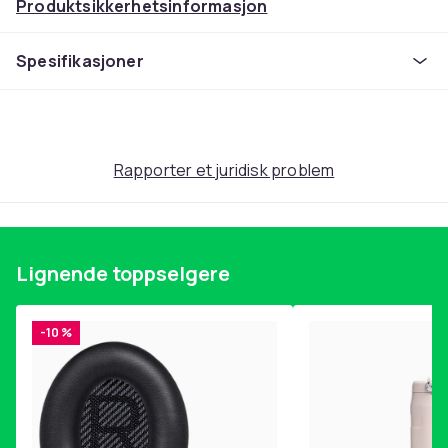
Produktsikkerhetsinformasjon
Spesifikasjoner
Rapporter et juridisk problem
Lignende toppselgere
-10 %