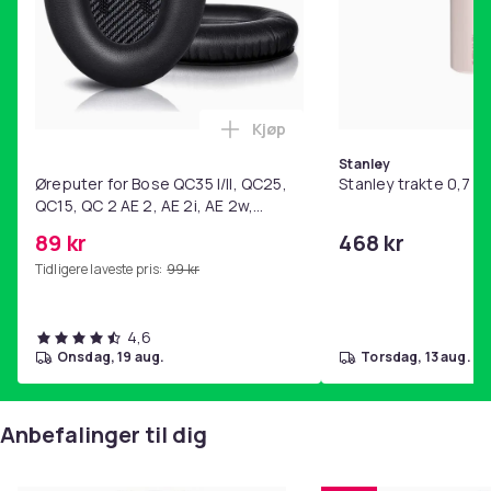
Kjøp
Legg Øreputer for Bose QC35 I/
Stanley
Øreputer for Bose QC35 I/II, QC25,
Stanley trakte 0,7 l,
QC15, QC 2 AE 2, AE 2i, AE 2w,
SoundTrue, SoundLink Black
89 kr
468 kr
Tidligere laveste pris:
99 kr
4,6
onsdag, 19 aug.
torsdag, 13 aug.
Anbefalinger til dig