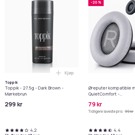
-20 %
Kjøp
Legg Toppik - 27,5g - Dark Brow
Toppik
Toppik - 27,5g - Dark Brown -
Øreputer kompatible 
Mørkebrun
QuietComfort -
QC35/QC25/QC15/AE2 
299 kr
79 kr
Tidligere laveste pris:
99 kr
4,2
4,4