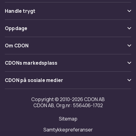
Vanlige spørsmål
Handle trygt
Spor pakke
Betaling
Oppdage
Angre & returner her
Levering
Kategorier
Kontakt oss
Om CDON
Vilkår & policy
Varemerker
Om oss
Tilbakekallinger
CDONs markedsplass
Guider
Kundeanmeldelser
Merchant Help Center
CDON på sosiale medier
Jobbe på CDON
Investor relations
Copyright © 2010-2026 CDON AB
CDON AB, Org.nr: 556406-1702
Tilgjengelighet
Sitemap
Samtykkepreferanser