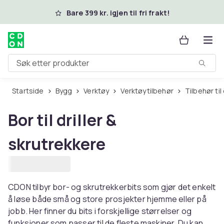
Hopp til hovedinnhold
Bare 399 kr. igjen til fri frakt!
Søk etter produkter
Startside
Bygg
Verktøy
Verktøytilbehør
Tilbehør ti
Bor til driller &
skrutrekkere
CDON tilbyr bor- og skrutrekkerbits som gjør det enkelt
å løse både små og store prosjekter hjemme eller på
jobb. Her finner du bits i forskjellige størrelser og
funksjoner som passer til de fleste maskiner. Du kan