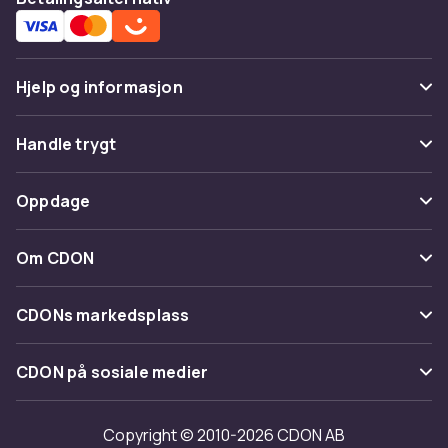
Hjelp og informasjon
Vanlige spørsmål
Handle trygt
Spor pakke
Betaling
Oppdage
Angre & returner her
Levering
Kategorier
Kontakt oss
Om CDON
Vilkår & policy
Varemerker
Om oss
Tilbakekallinger
CDONs markedsplass
Guider
Kundeanmeldelser
Merchant Help Center
CDON på sosiale medier
Jobbe på CDON
Investor relations
Copyright © 2010-2026 CDON AB