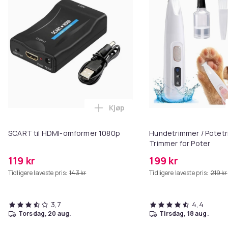
Kjøp
Legg SCART til HDMI-omformer 1
SCART til HDMI-omformer 1080p
Hundetrimmer / Potetr
Trimmer for Poter
119 kr
199 kr
Tidligere laveste pris:
143 kr
Tidligere laveste pris:
219 kr
3,7
4,4
torsdag, 20 aug.
tirsdag, 18 aug.