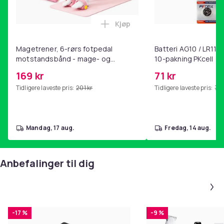
Kjøp
Legg Magetrener, 6-rørs fotp
Magetrener, 6-rørs fotpedal
Batteri AG10 / LR1130
motstandsbånd - mage- og
10-pakning PKcell
kjernetrening, yoga og
169 kr
71 kr
hjemmegymnastikk Pink
Tidligere laveste pris:
201 kr
Tidligere laveste pris:
76 
mandag, 17 aug.
fredag, 14 aug.
Anbefalinger til dig
-17 %
-9 %