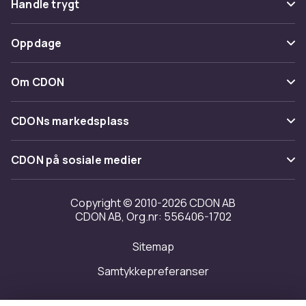
Handle trygt
Spor pakke
Betaling
Oppdage
Angre & returner her
Levering
Kategorier
Kontakt oss
Om CDON
Vilkår & policy
Varemerker
Om oss
Tilbakekallinger
CDONs markedsplass
Guider
Kundeanmeldelser
Merchant Help Center
CDON på sosiale medier
Jobbe på CDON
Investor relations
Copyright © 2010-2026 CDON AB
CDON AB, Org.nr: 556406-1702
Tilgjengelighet
Sitemap
Samtykkepreferanser