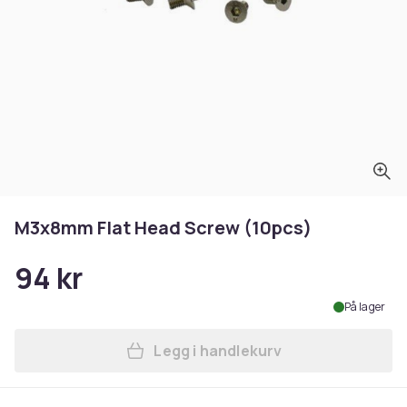
M3x8mm Flat Head Screw (10pcs)
94 kr
På lager
Legg i handlekurv
Legg M3x8mm Flat Head Scr