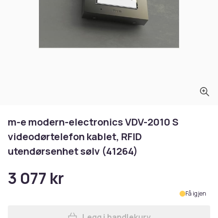
m-e modern-electronics VDV-2010 S
videodørtelefon kablet, RFID
utendørsenhet sølv (41264)
3 077 kr
Få igjen
Legg i handlekurv