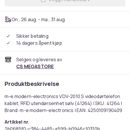
Legg m-e modern-electronic
On., 26 aug. - ma., 31 aug.
Sikker betaling
14 dagers åpent kjøp
Selges og leveres av
CS MEGASTORE
Produktbeskrivelse
m-e modern-electronics VDV-2010 S videodørtelefon
kablet, RFID utendørsenhet sølv (41264) | SKU: 41264 |
Brand: m-e modern-electronics | EAN: 4250109190409
Artikkel nr.
2b0685f0-c384-4485-a599-b0946c10310b