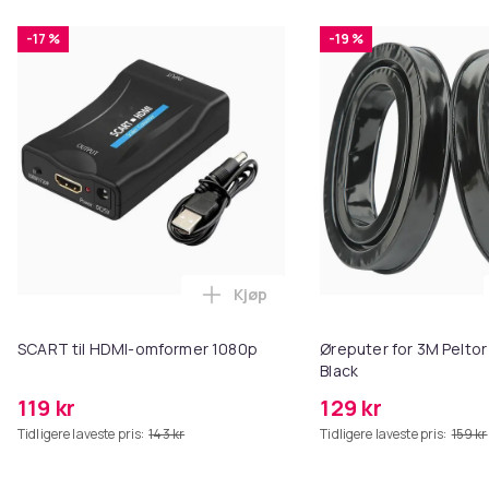
-17 %
-19 %
Kjøp
Legg SCART til HDMI-omformer 1
SCART til HDMI-omformer 1080p
Øreputer for 3M Peltor
Black
119 kr
129 kr
Tidligere laveste pris:
143 kr
Tidligere laveste pris:
159 kr