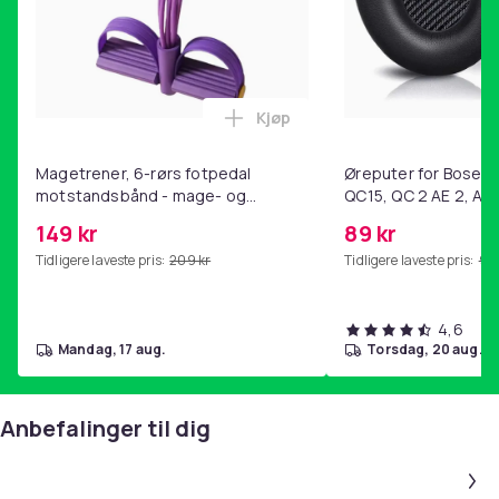
Kjøp
Legg Magetrener, 6-rørs fotp
Magetrener, 6-rørs fotpedal
Øreputer for Bose QC
motstandsbånd - mage- og
QC15, QC 2 AE 2, AE 
kjernetrening, yoga og
SoundTrue, SoundLin
149 kr
89 kr
hjemmegymnastikk Purple
Tidligere laveste pris:
209 kr
Tidligere laveste pris:
99 
4,6
mandag, 17 aug.
torsdag, 20 aug.
Anbefalinger til dig