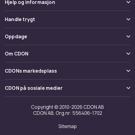
Hjelp og informasjon
Vanlige spørsmål
Handle trygt
Spor pakke
Betaling
Oppdage
Angre & returner her
Levering
Kategorier
Kontakt oss
Om CDON
Vilkår & policy
Varemerker
Om oss
Tilbakekallinger
CDONs markedsplass
Guider
Kundeanmeldelser
Merchant Help Center
CDON på sosiale medier
Jobbe på CDON
Investor relations
Copyright © 2010-2026 CDON AB
CDON AB, Org.nr: 556406-1702
Tilgjengelighet
Sitemap