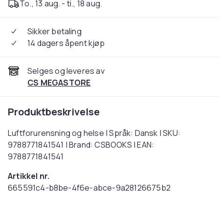
To., 13 aug. - ti., 18 aug.
Sikker betaling
14 dagers åpent kjøp
Selges og leveres av
CS MEGASTORE
Produktbeskrivelse
Luftforurensning og helse | Språk: Dansk | SKU:
9788771841541 | Brand: CSBOOKS | EAN:
9788771841541
Artikkel nr.
665591c4-b8be-4f6e-abce-9a28126675b2
Produktsikkerhetsinformasjon