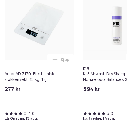
Kjøp
Legg Adler AD 3170, Elektronisk k
K18
Adler AD 3170, Elektronisk
K18 Airwash Dry Sham
kjøkkenvekt, 15 kg, 1 g,
Nonaerosol Balances S
Gjennomsiktig, Hvit, Herdet glass,
Controls Excess Oil
277 kr
594 kr
Glass
4,0
5,0
onsdag, 19 aug.
fredag, 14 aug.