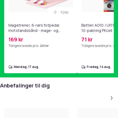
Kjøp
Legg Magetrener, 6-rørs fotp
Magetrener, 6-rørs fotpedal
Batteri AG10 / LR1130
motstandsbånd - mage- og
10-pakning PKcell
kjernetrening, yoga og
169 kr
71 kr
hjemmegymnastikk Pink
Tidligere laveste pris:
201 kr
Tidligere laveste pris:
76 
mandag, 17 aug.
fredag, 14 aug.
Anbefalinger til dig