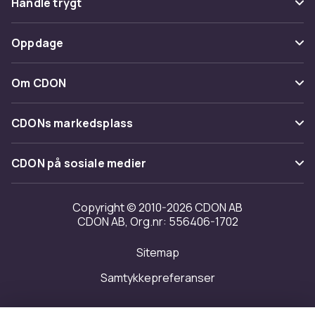
Handle trygt
Spor pakke
Betaling
Oppdage
Angre & returner her
Levering
Kategorier
Kontakt oss
Om CDON
Vilkår & policy
Varemerker
Om oss
Tilbakekallinger
CDONs markedsplass
Guider
Kundeanmeldelser
Merchant Help Center
CDON på sosiale medier
Jobbe på CDON
Investor relations
Copyright © 2010-2026 CDON AB
CDON AB, Org.nr: 556406-1702
Tilgjengelighet
Sitemap
Samtykkepreferanser