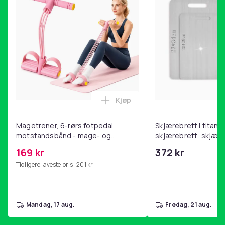
Kjøp
Legg Magetrener, 6-rørs fotp
Magetrener, 6-rørs fotpedal
Skjærebrett i titan, 
motstandsbånd - mage- og
skjærebrett, skjæreb
kjernetrening, yoga og
stål, BPA-fri (2 stk.)
169 kr
372 kr
hjemmegymnastikk Pink
Tidligere laveste pris:
201 kr
mandag, 17 aug.
fredag, 21 aug.