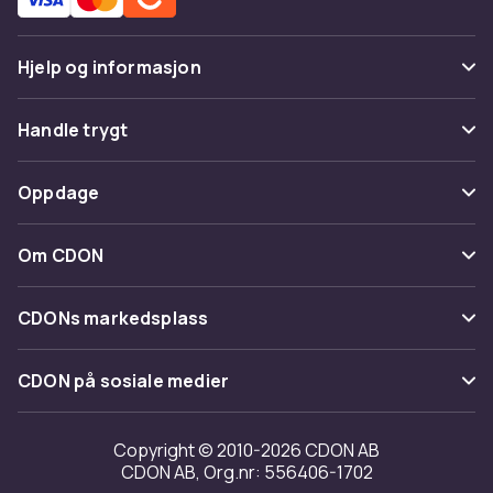
Hjelp og informasjon
Vanlige spørsmål
Handle trygt
Spor pakke
Betaling
Oppdage
Angre & returner her
Levering
Kategorier
Kontakt oss
Om CDON
Vilkår & policy
Varemerker
Om oss
Tilbakekallinger
CDONs markedsplass
Guider
Kundeanmeldelser
Merchant Help Center
CDON på sosiale medier
Jobbe på CDON
Investor relations
Copyright © 2010-2026 CDON AB
CDON AB, Org.nr: 556406-1702
Tilgjengelighet