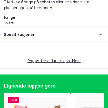
Tiled ved å ringe på enheten eller vise den siste
plasseringen på telefonen.
Farge
Svart
Vekt
Spesifikasjoner
6
Artikkel nr.
ea0bcf90-840d-5a23-bdf1-e68e67131f61
Produktsikkerhetsinformasjon
Rapporter et juridisk problem
Lignende toppselgere
-16 %