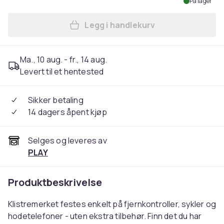
På lager
Legg i handlekurv
Legg Life360 Tile Sticker (2
Ma., 10 aug. - fr., 14 aug.
Levert til et hentested
Sikker betaling
14 dagers åpent kjøp
Selges og leveres av
PLAY
Produktbeskrivelse
Klistremerket festes enkelt på fjernkontroller, sykler og
hodetelefoner - uten ekstra tilbehør. Finn det du har