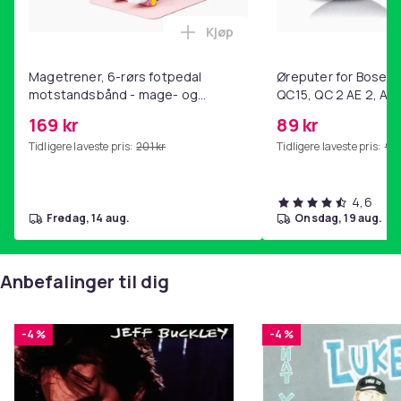
Kjøp
Legg Magetrener, 6-rørs fotp
Magetrener, 6-rørs fotpedal
Øreputer for Bose QC
motstandsbånd - mage- og
QC15, QC 2 AE 2, AE 
kjernetrening, yoga og
SoundTrue, SoundLin
169 kr
89 kr
hjemmegymnastikk Pink
Tidligere laveste pris:
201 kr
Tidligere laveste pris:
99 
4,6
fredag, 14 aug.
onsdag, 19 aug.
Anbefalinger til dig
-4 %
-4 %