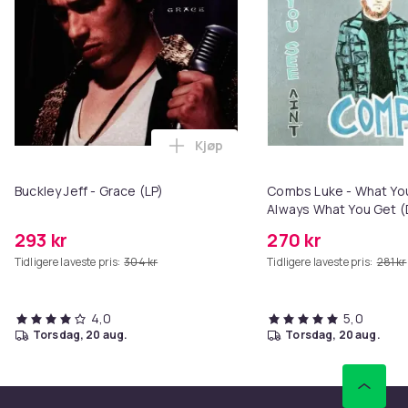
Kjøp
Legg Buckley Jeff - Grace (LP) 
Buckley Jeff - Grace (LP)
Combs Luke - What You
Always What You Get (
Edition) (CD)
293 kr
270 kr
Tidligere laveste pris:
304 kr
Tidligere laveste pris:
281 kr
4,0
5,0
torsdag, 20 aug.
torsdag, 20 aug.