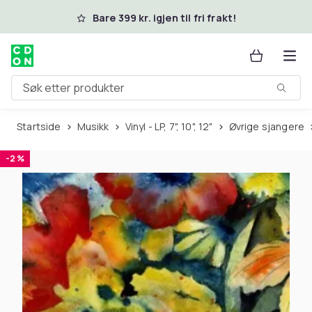
Hopp til hovedinnhold
Bare 399 kr. igjen til fri frakt!
Søk etter produkter
Startside
Musikk
Vinyl - LP, 7", 10", 12"
Øvrige sjangere
-2 %