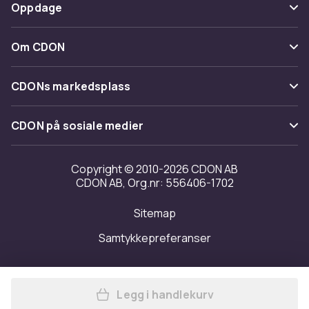
Betaling
Oppdage
Angre & returner her
Levering
Kategorier
Kontakt oss
Om CDON
Vilkår & policy
Varemerker
Om oss
Tilbakekallinger
CDONs markedsplass
Guider
Kundeanmeldelser
Merchant Help Center
CDON på sosiale medier
Jobbe på CDON
Investor relations
Copyright © 2010-2026 CDON AB
CDON AB, Org.nr: 556406-1702
Tilgjengelighet
Sitemap
Samtykkepreferanser
Legg i handlekurv
Legg Lenker Adrianne - Son