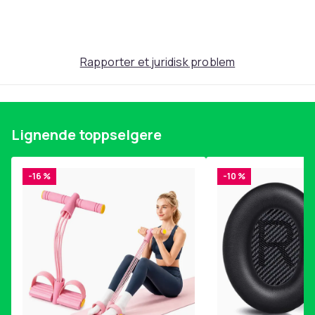
Medium
: LP
Utgivelsesdato
: 2020-10-23
Enheter i pakken
: 2
Rapporter et juridisk problem
Artikkel nr.
e924f330-46f1-5810-b974-12dc3d7f0c5b
Produktsikkerhetsinformasjon
Lignende toppselgere
-16 %
-10 %