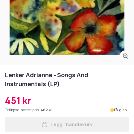
Lenker Adrianne - Songs And
Instrumentals (LP)
451 kr
Tidligere laveste pris:
462 kr
Få igjen
Legg i handlekurv
Legg Lenker Adrianne - Son