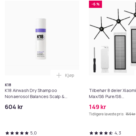
-6 %
Kjøp
Legg K18 Airwash Dry Shampoo No
K18
K18 Airwash Dry Shampoo
Tilbehør 8 deler Xiaom
Nonaerosol Balances Scalp &
Max/S6 Pure/S6
Controls Excess Oil
MAXV/S50/S51/S55/S5
604 kr
149 kr
Tidligere laveste pris:
159 kr
5,0
4,3