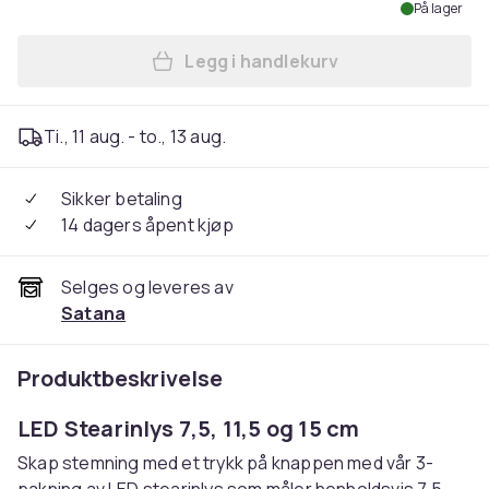
På lager
Legg i handlekurv
Legg LED Stearinlys - 3 stk.
Ti., 11 aug. - to., 13 aug.
Sikker betaling
14 dagers åpent kjøp
Selges og leveres av
Satana
Produktbeskrivelse
LED Stearinlys 7,5, 11,5 og 15 cm
Skap stemning med et trykk på knappen med vår 3-