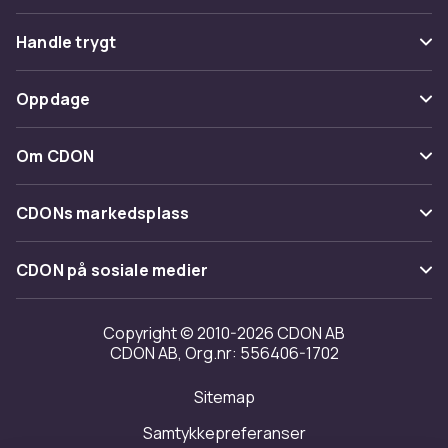
Vanlige spørsmål
Handle trygt
Spor pakke
Betaling
Oppdage
Angre & returner her
Levering
Kategorier
Kontakt oss
Om CDON
Vilkår & policy
Varemerker
Om oss
Tilbakekallinger
CDONs markedsplass
Guider
Kundeanmeldelser
Merchant Help Center
CDON på sosiale medier
Jobbe på CDON
Investor relations
Copyright © 2010-2026 CDON AB
CDON AB, Org.nr: 556406-1702
Tilgjengelighet
Sitemap
Samtykkepreferanser