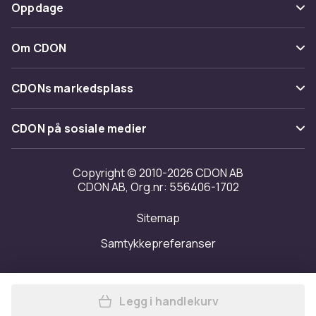
Betaling
Oppdage
Angre & returner her
Levering
Kategorier
Kontakt oss
Om CDON
Vilkår & policy
Varemerker
Om oss
Tilbakekallinger
CDONs markedsplass
Guider
Kundeanmeldelser
Merchant Help Center
CDON på sosiale medier
Jobbe på CDON
Investor relations
Copyright © 2010-2026 CDON AB
CDON AB, Org.nr: 556406-1702
Tilgjengelighet
Sitemap
Samtykkepreferanser
Legg i handlekurv
Legg LeanToys plysj panda 