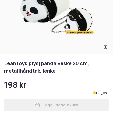
LeanToys plysj panda veske 20 cm,
metallhåndtak, lenke
198 kr
Få igjen
Legg i handlekurv
Legg LeanToys plysj panda 