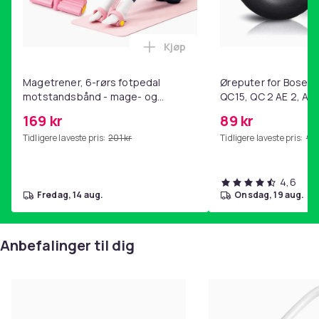
Kjøp
Legg Magetrener, 6-rørs fotp
Magetrener, 6-rørs fotpedal
Øreputer for Bose QC
motstandsbånd - mage- og
QC15, QC 2 AE 2, AE 
kjernetrening, yoga og
SoundTrue, SoundLin
169 kr
89 kr
hjemmegymnastikk Pink
Tidligere laveste pris:
201 kr
Tidligere laveste pris:
99 
4,6
fredag, 14 aug.
onsdag, 19 aug.
Anbefalinger til dig