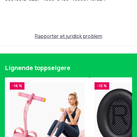
Produktsikkerhetsinformasjon
Rapporter et juridisk problem
Lignende toppselgere
-16 %
-10 %