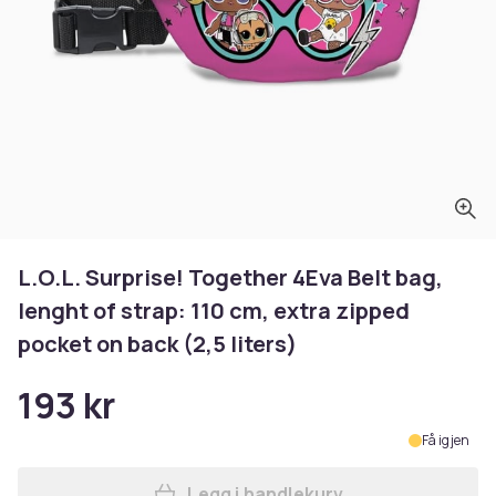
L.O.L. Surprise! Together 4Eva Belt bag,
lenght of strap: 110 cm, extra zipped
pocket on back (2,5 liters)
193 kr
Få igjen
Legg i handlekurv