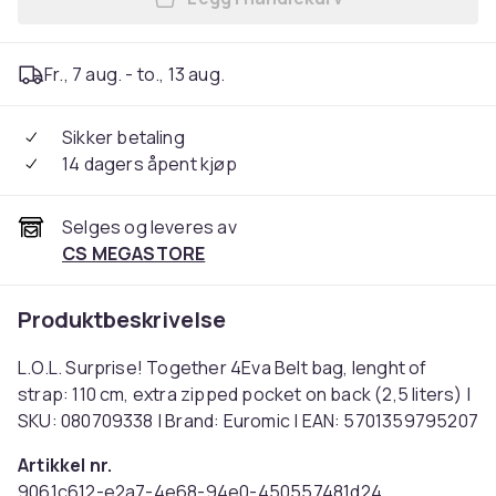
Legg L.O.L. Surprise! Togeth
Fr., 7 aug. - to., 13 aug.
Sikker betaling
14 dagers åpent kjøp
Selges og leveres av
CS MEGASTORE
Produktbeskrivelse
L.O.L. Surprise! Together 4Eva Belt bag, lenght of
strap: 110 cm, extra zipped pocket on back (2,5 liters) |
SKU: 080709338 | Brand: Euromic | EAN: 5701359795207
Artikkel nr.
9061c612-e2a7-4e68-94e0-450557481d24