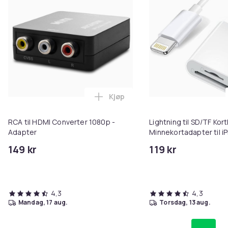
Kjøp
Legg RCA til HDMI Converter 108
RCA til HDMI Converter 1080p -
Lightning til SD/TF Kort
Adapter
Minnekortadapter til i
149 kr
119 kr
4,3
4,3
mandag, 17 aug.
torsdag, 13 aug.