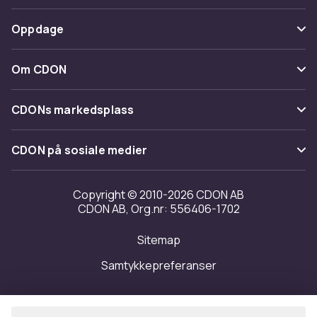
Spor pakke
Betaling
Oppdage
Angre & returner her
Levering
Kategorier
Kontakt oss
Om CDON
Vilkår & policy
Varemerker
Om oss
Tilbakekallinger
CDONs markedsplass
Guider
Kundeanmeldelser
Merchant Help Center
CDON på sosiale medier
Jobbe på CDON
Investor relations
Copyright © 2010-2026 CDON AB
CDON AB, Org.nr: 556406-1702
Tilgjengelighet
Sitemap
Samtykkepreferanser