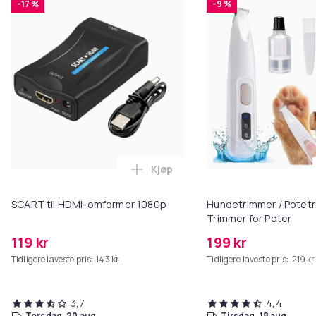
-17 %
-9 %
Kjøp
Legg SCART til HDMI-omformer 1
SCART til HDMI-omformer 1080p
Hundetrimmer / Potetr
Trimmer for Poter
119 kr
199 kr
Tidligere laveste pris:
143 kr
Tidligere laveste pris:
219 kr
3,7
4,4
torsdag, 20 aug.
tirsdag, 18 aug.