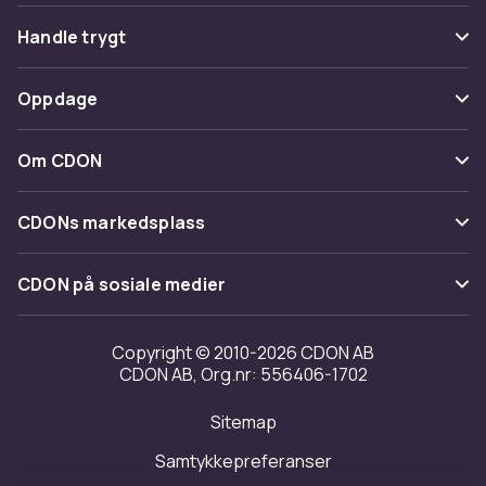
Vanlige spørsmål
Handle trygt
Spor pakke
Betaling
Oppdage
Angre & returner her
Levering
Kategorier
Kontakt oss
Om CDON
Vilkår & policy
Varemerker
Om oss
Tilbakekallinger
CDONs markedsplass
Guider
Kundeanmeldelser
Merchant Help Center
CDON på sosiale medier
Jobbe på CDON
Investor relations
Copyright © 2010-2026 CDON AB
CDON AB, Org.nr: 556406-1702
Tilgjengelighet
Sitemap
Samtykkepreferanser