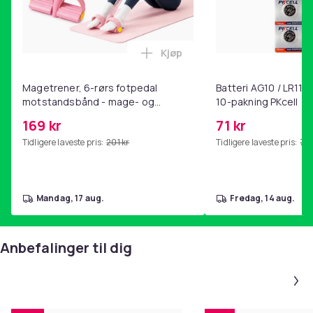
også utstyrt med romslige tilkoblingsporter.
-Perfekt passform for Apple iPhone 13 med enkel
tilgang til alle viktige funksjoner. Enkel installering,
Kjøp
festes på telefonen på noen sekunder.
Legg Magetrener, 6-rørs fotp
Dekseltype
Magetrener, 6-rørs fotpedal
Batteri AG10 / LR1130
Mobildeksel
motstandsbånd - mage- og
10-pakning PKcell
kjernetrening, yoga og
Artikkel nr.
169 kr
71 kr
hjemmegymnastikk Pink
56ed9acf-d6ce-461d-abd4-325d365ddcda
Tidligere laveste pris:
201 kr
Tidligere laveste pris:
76 
Produktsikkerhetsinformasjon
mandag, 17 aug.
fredag, 14 aug.
Anbefalinger til dig