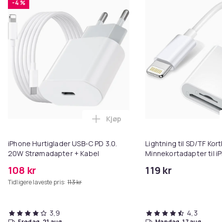
-4 %
Kjøp
Legg iPhone Hurtiglader USB-C 
iPhone Hurtiglader USB-C PD 3.0.
Lightning til SD/TF Kort
20W Strømadapter + Kabel
Minnekortadapter til i
108 kr
119 kr
Tidligere laveste pris:
113 kr
3,9
4,3
fredag, 21 aug.
mandag, 17 aug.