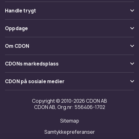
Vanlige spørsmål
Handle trygt
Spor pakke
Betaling
Oppdage
Angre & returner her
Levering
Kategorier
Kontakt oss
Om CDON
Vilkår & policy
Varemerker
Om oss
Tilbakekallinger
CDONs markedsplass
Guider
Kundeanmeldelser
Merchant Help Center
CDON på sosiale medier
Jobbe på CDON
Investor relations
Copyright © 2010-2026 CDON AB
CDON AB, Org.nr: 556406-1702
Tilgjengelighet
Sitemap
Samtykkepreferanser