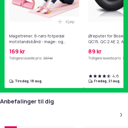
Kjøp
Legg Magetrener, 6-rørs fotp
Magetrener, 6-rørs fotpedal
Øreputer for Bose QC
motstandsbånd - mage- og
QC15, QC 2 AE 2, AE 
kjernetrening, yoga og
SoundTrue, SoundLin
169 kr
89 kr
hjemmegymnastikk Pink
Tidligere laveste pris:
201 kr
Tidligere laveste pris:
99 
4,6
tirsdag, 18 aug.
fredag, 21 aug.
Anbefalinger til dig