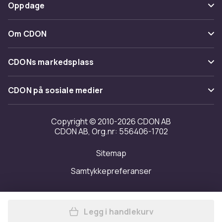
Betaling
Oppdage
Angre & returner her
Levering
Kategorier
Kontakt oss
Om CDON
Vilkår & policy
Varemerker
Om oss
Tilbakekallinger
CDONs markedsplass
Guider
Kundeanmeldelser
Merchant Help Center
CDON på sosiale medier
Jobbe på CDON
Investor relations
Copyright © 2010-2026 CDON AB
CDON AB, Org.nr: 556406-1702
Tilgjengelighet
Sitemap
Samtykkepreferanser
Legg i handlekurv
Legg Kompatibelt Mobildekse