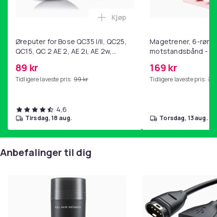
også utstyrt med romslige tilkoblingsporter.
-Perfekt passform for Apple iPhone 13 med enkel
Kjøp
Legg Øreputer for Bose QC35 I/
tilgang til alle viktige funksjoner. Enkel installering,
festes på telefonen på noen sekunder.
Øreputer for Bose QC35 I/II, QC25,
Magetrener, 6-rørs 
QC15, QC 2 AE 2, AE 2i, AE 2w,
motstandsbånd - m
Dekseltype
SoundTrue, SoundLink Black
kjernetrening, yoga
89 kr
169 kr
Mobildeksel
hjemmegymnastikk P
Tidligere laveste pris:
99 kr
Tidligere laveste pris:
201
Artikkel nr.
65febcd6-958d-5a9b-946f-4e98574af681
4,6
Produktsikkerhetsinformasjon
tirsdag, 18 aug.
torsdag, 13 aug.
Anbefalinger til dig