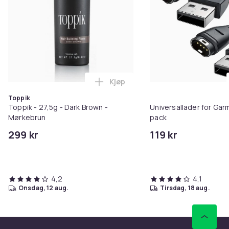
Kjøp
Legg Toppik - 27,5g - Dark Brow
Toppik
Toppik - 27,5g - Dark Brown -
Universallader for Garm
Mørkebrun
pack
299 kr
119 kr
4,2
4,1
onsdag, 12 aug.
tirsdag, 18 aug.