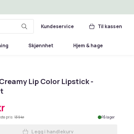
Kundeservice
Til kassen
ning
Skjønnhet
Hjem & hage
Creamy Lip Color Lipstick -
t
kr
ste pris:
139 kr
På lager
Legg i handlekurv