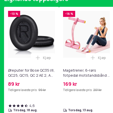
-10 %
-16 %
Kjøp
Kjøp
Legg Øreputer for Bose QC35 I/II, QC25
Legg Ma
Øreputer for Bose QC35 I/II,
Magetrener, 6-rørs
QC25, QC15, QC 2 AE 2, AE
fotpedal motstandsbånd -
2i, AE 2w, SoundTrue,
mage- og kjernetrening,
89 kr
169 kr
SoundLink Black
yoga og
Tidligere laveste pris:
99 kr
Tidligere laveste pris:
201 kr
hjemmegymnastikk Pink
4,6
tirsdag, 18 aug.
torsdag, 13 aug.