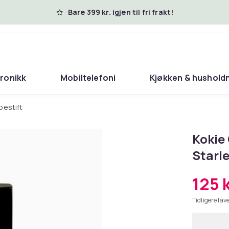
Bare 399 kr. igjen til fri frakt!
tronikk
Mobiltelefoni
Kjøkken & hushold
pestift
Kokie 
Starle
125 
Tidligere lave