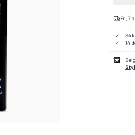
Fr., 7 
Sikk
14 d
Selg
Sty