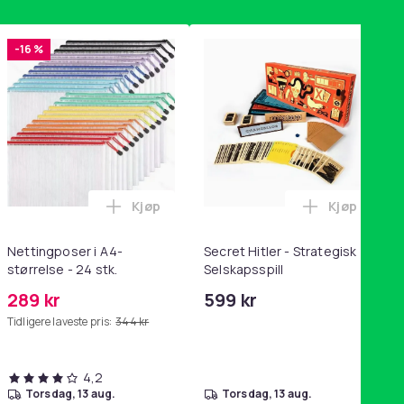
-16 %
Kjøp
Kjøp
handlekurven
ening, yoga og hjemmegymnastikk Pink i handlekurven
/ 10-pakning PKcell i handlekurven
ey trakte 0,7 l, rosa i handlekurven
Legg Nettingposer i A4-størrelse - 24 stk.
Legg Secret
Nettingposer i A4-
Secret Hitler - Strategisk
størrelse - 24 stk.
Selskapsspill
289 kr
599 kr
Tidligere laveste pris:
344 kr
4,2
torsdag, 13 aug.
torsdag, 13 aug.