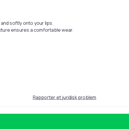
and softly onto your lips.
 texture ensures a comfortable wear.
03db255e-fb4b-4868-83b4-34fa3e9a31af
Rapporter et juridisk problem