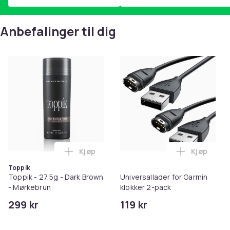
Anbefalinger til dig
Kjøp
Kjøp
Legg Toppik - 27,5g - Dark Brown - Mørk
Legg Unive
Toppik
Toppik - 27,5g - Dark Brown
Universallader for Garmin
- Mørkebrun
klokker 2-pack
299 kr
119 kr