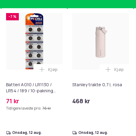
-7 %
Kjøp
Kjøp
, QC15, QC 2 AE 2, AE 2i, AE 2w, SoundTrue, SoundLink Black i 
getrener, 6-rørs fotpedal motstandsbånd - mage- og kjernetr
Legg Batteri AG10 / LR1130 / LR54 / 189 
Legg Stanl
Batteri AG10 / LR1130 /
Stanley trakte 0,7 l, rosa
LR54 / 189 / 10-pakning
PKcell
71 kr
468 kr
Tidligere laveste pris:
76 kr
onsdag, 12 aug.
onsdag, 12 aug.