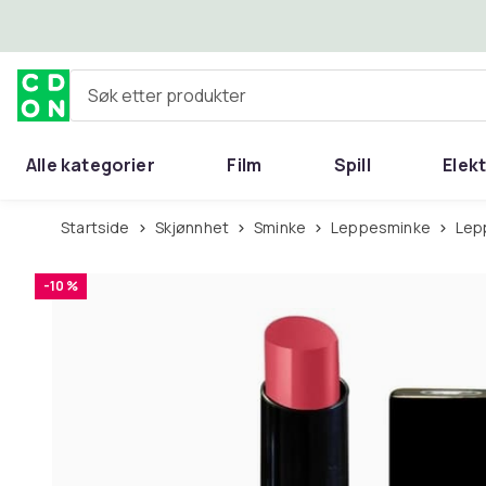
Hopp til hovedinnhold
Søk etter produkter
Alle kategorier
Film
Spill
Elek
Startside
Skjønnhet
Sminke
Leppesminke
Lep
-10 %