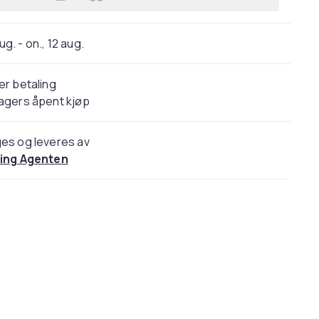
Legg Kokie Creamy Lip Color Lipstick
aug. - on., 12 aug.
er betaling
agers åpent kjøp
es og leveres av
ling Agenten