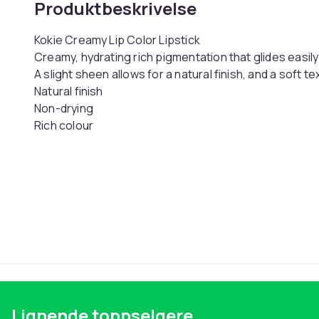
Produktbeskrivelse
Kokie Creamy Lip Color Lipstick
Creamy, hydrating rich pigmentation that glides easily 
A slight sheen allows for a natural finish, and a soft
Natural finish
Non-drying
Rich colour
Artikkel nr.
Produktsikkerhetsinformasjon
Lignende toppselgere