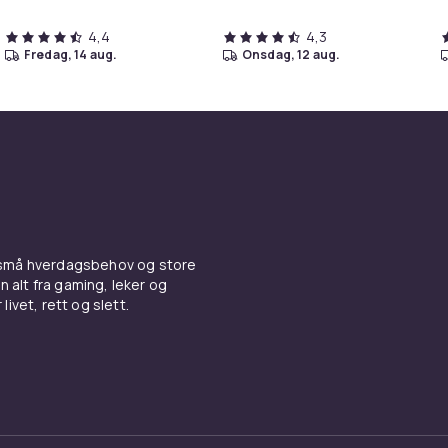
4,4
4,3
fredag, 14 aug.
onsdag, 12 aug.
 små hverdagsbehov og store
n alt fra gaming, leker og
livet, rett og slett.