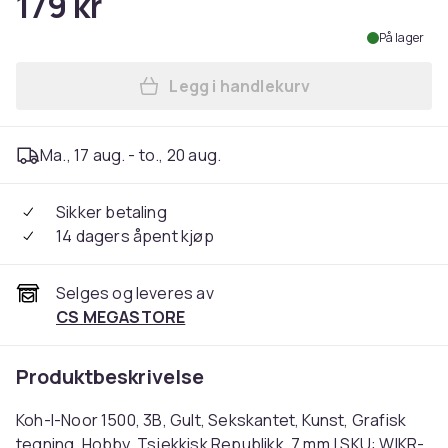
179 kr
På lager
Legg i handlekurv
Legg Koh-I-Noor 1500, 3B, G
Ma., 17 aug. - to., 20 aug.
Sikker betaling
14 dagers åpent kjøp
Selges og leveres av
CS MEGASTORE
Produktbeskrivelse
Koh-I-Noor 1500, 3B, Gult, Sekskantet, Kunst, Grafisk
tegning, Hobby, Tsjekkisk Republikk, 7 mm | SKU: WIKR-