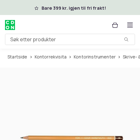
Hopp til hovedinnhold
Bare 399 kr. igjen til fri frakt!
Søk etter produkter
Startside
Kontorrekvisita
Kontorinstrumenter
Skrive-