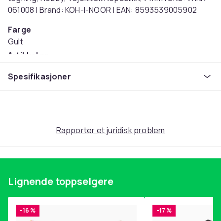
061008 | Brand: KOH-I-NOOR | EAN: 8593539005902
Farge
Gult
Artikkel nr.
666f2824-1303-491f-b534-1f7fe2bb396d
Spesifikasjoner
Produktsikkerhetsinformasjon
Rapporter et juridisk problem
Lignende toppselgere
-16 %
-17 %