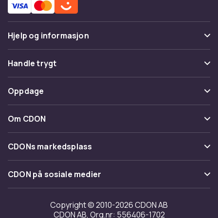
Hjelp og informasjon
Vanlige spørsmål
Handle trygt
Spor pakke
Betaling
Oppdage
Angre & returner her
Levering
Kategorier
Kontakt oss
Om CDON
Vilkår & policy
Varemerker
Om oss
Tilbakekallinger
CDONs markedsplass
Guider
Kundeanmeldelser
Merchant Help Center
CDON på sosiale medier
Jobbe på CDON
Investor relations
Copyright © 2010-2026 CDON AB
CDON AB, Org.nr: 556406-1702