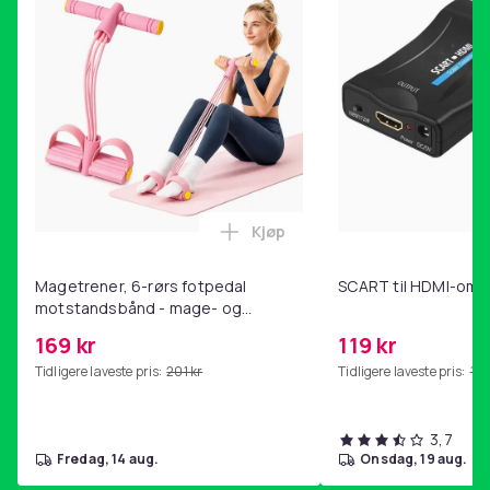
Kjøp
Legg Magetrener, 6-rørs fotp
Magetrener, 6-rørs fotpedal
SCART til HDMI-omf
motstandsbånd - mage- og
kjernetrening, yoga og
169 kr
119 kr
hjemmegymnastikk Pink
Tidligere laveste pris:
201 kr
Tidligere laveste pris:
143
3,7
fredag, 14 aug.
onsdag, 19 aug.