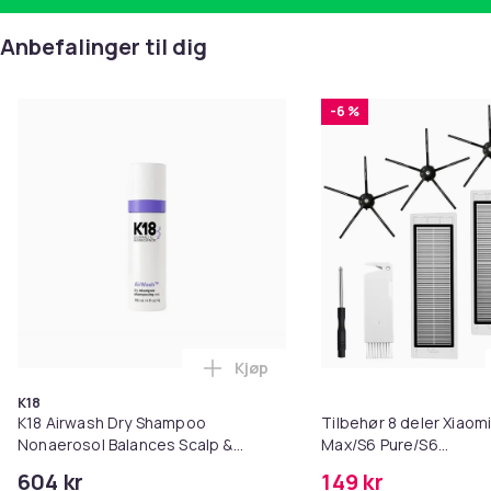
Anbefalinger til dig
-6 %
Kjøp
Legg K18 Airwash Dry Shampoo No
K18
K18 Airwash Dry Shampoo
Tilbehør 8 deler Xiaom
Nonaerosol Balances Scalp &
Max/S6 Pure/S6
Controls Excess Oil
MAXV/S50/S51/S55/S5
604 kr
149 kr