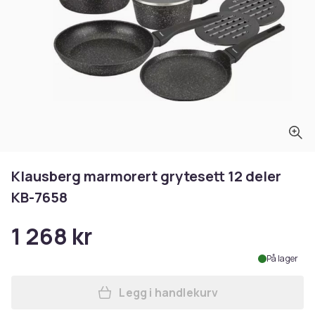
Klausberg marmorert grytesett 12 deler
KB-7658
1 268 kr
På lager
Legg i handlekurv
Legg Klausberg marmorert g