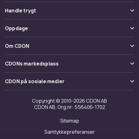
Vanlige spørsmål
Handle trygt
Spor pakke
Betaling
Oppdage
Angre & returner her
Levering
Kategorier
Kontakt oss
Om CDON
Vilkår & policy
Varemerker
Om oss
Tilbakekallinger
CDONs markedsplass
Guider
Kundeanmeldelser
Merchant Help Center
CDON på sosiale medier
Jobbe på CDON
Investor relations
Copyright © 2010-2026 CDON AB
CDON AB, Org.nr: 556406-1702
Tilgjengelighet
Sitemap
Samtykkepreferanser