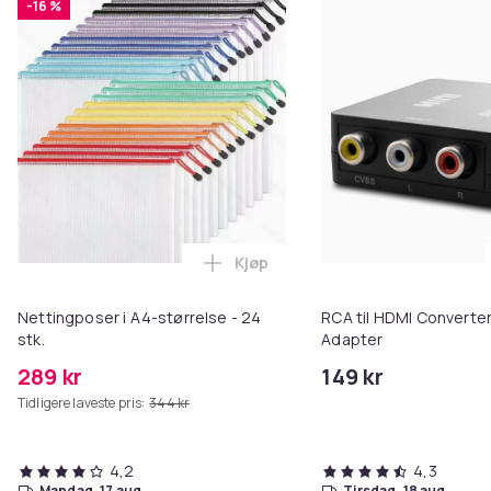
-16 %
Kjøp
Legg Nettingposer i A4-størrelse
Nettingposer i A4-størrelse - 24
RCA til HDMI Converter
stk.
Adapter
289 kr
149 kr
Tidligere laveste pris:
344 kr
4,2
4,3
mandag, 17 aug.
tirsdag, 18 aug.