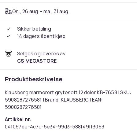
On., 26 aug. - ma., 31 aug.
Sikker betaling
14 dagers åpent kjøp
Selges og leveres av
CS MEGASTORE
Produktbeskrivelse
Klausberg marmorert grytesett 12 deler KB-7658 | SKU:
5908287276581 | Brand: KLAUSBERG | EAN:
5908287276581
Artikkel nr.
041057be-4c7c-5e34-99d3-588f49ff3053