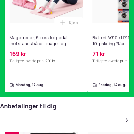
Kjøp
Legg Magetrener, 6-rørs fotp
Magetrener, 6-rørs fotpedal
Batteri AG10 / LR1130
motstandsbånd - mage- og
10-pakning PKcell
kjernetrening, yoga og
169 kr
71 kr
hjemmegymnastikk Pink
Tidligere laveste pris:
201 kr
Tidligere laveste pris:
76 
mandag, 17 aug.
fredag, 14 aug.
Anbefalinger til dig