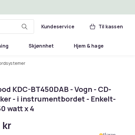
Kundeservice
Til kassen
ning
Skjønnhet
Hjem & hage
hbordsystemer
od KDC-BT450DAB - Vogn - CD-
er - i instrumentbordet - Enkelt-
50 watt x 4
 kr
Få igjen