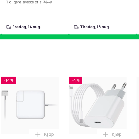
Tidligere laveste pris:
76 kr
fredag, 14 aug.
tirsdag, 18 aug.
-14 %
-4 %
Kjøp
Kjøp
. i handlekurven
irwash Dry Shampoo Nonaerosol Balances Scalp & Controls Exc
Legg Lader for Macbook / Erstatningsadap
Legg iPhone