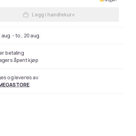
Legg i handlekurv
Legg Kenwood KDC-BT450DAB - Vogn -
 aug. - to., 20 aug.
er betaling
agers åpent kjøp
es og leveres av
 MEGASTORE