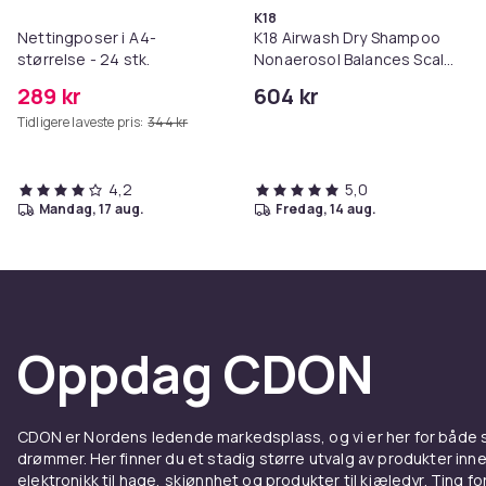
K18
Nettingposer i A4-
K18 Airwash Dry Shampoo
størrelse - 24 stk.
Nonaerosol Balances Scalp
& Controls Excess Oil
289 kr
604 kr
Tidligere laveste pris:
344 kr
4,2
5,0
mandag, 17 aug.
fredag, 14 aug.
Oppdag CDON
CDON er Nordens ledende markedsplass, og vi er her for både
drømmer. Her finner du et stadig større utvalg av produkter inne
elektronikk til hage, skjønnhet og produkter til kjæledyr. Ting for 