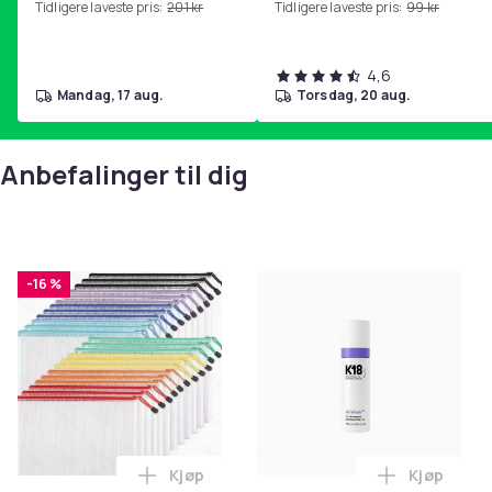
Tidligere laveste pris:
201 kr
Tidligere laveste pris:
99 kr
hjemmegymnastikk Pink
4,6
mandag, 17 aug.
torsdag, 20 aug.
Anbefalinger til dig
-16 %
Kjøp
Kjøp
Legg Nettingposer i A4-størrelse - 24 stk
Legg K18 A