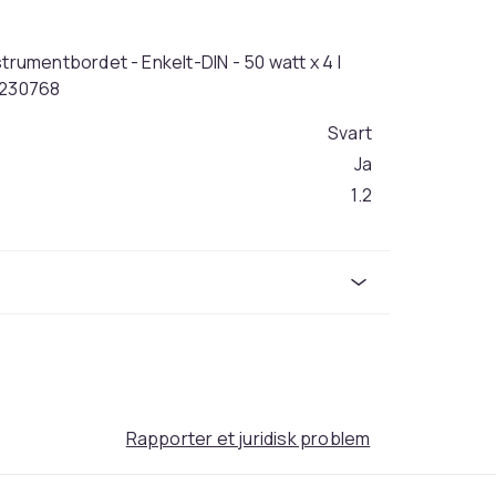
umentbordet - Enkelt-DIN - 50 watt x 4 |
8230768
Svart
Ja
1.2
7c21154d-215f-4f86-b225-edab126c8c95
Rapporter et juridisk problem