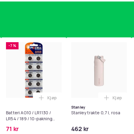
-7 %
Kjøp
Kjøp
standsbånd - mage- og kjernetrening, yoga og hjemmegymnast
puter for Bose QC35 I/II, QC25, QC15, QC 2 AE 2, AE 2i, AE 2w,
Legg Batteri AG10 / LR1130 / LR54 / 189 
Legg Stanl
Stanley
Batteri AG10 / LR1130 /
Stanley trakte 0,7 l, rosa
LR54 / 189 / 10-pakning
PKcell
71 kr
462 kr