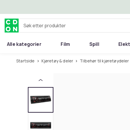
Hopp til hovedinnhold
Søk etter produkter
Alle kategorier
Film
Spill
Elek
Startside
Kjøretøy & deler
Tilbehør til kjøretøydeler