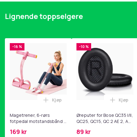
Lignende toppselgere
-16 %
-10 %
Kjøp
Kjøp
Legg Magetrener, 6-rørs fotpedal mot
Legg Øre
Magetrener, 6-rørs
Øreputer for Bose QC35 I/II,
fotpedal motstandsbånd -
QC25, QC15, QC 2 AE 2, AE
mage- og kjernetrening,
2i, AE 2w, SoundTrue,
169 kr
89 kr
yoga og
SoundLink Black