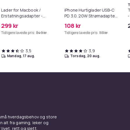
T
Lader for Macbook /
iPhone Hurtiglader USB-C
T
Erstatningsadapter -
PD 3.0. 20W Strømadapter
-
MagSafe Gen 2 - 45W
+ Kabel
299 kr
108 kr
Tidligere laveste pris:
349 kr
Tidligere laveste pris:
113 kr
3,5
3,9
mandag, 17 aug.
torsdag, 20 aug.
 små hverdagsbehov og store
n alt fra gaming, leker og
livet, rett og slett.