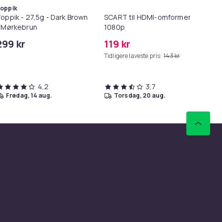
oppik
oppik - 27,5g - Dark Brown
SCART til HDMI-omformer
Lø
 Mørkebrun
1080p
i 1
299 kr
119 kr
69
Tidligere laveste pris:
143 kr
Tid
4,2
3,7
fredag, 14 aug.
torsdag, 20 aug.