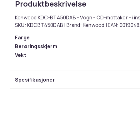
Produktbeskrivelse
Kenwood KDC-BT450DAB - Vogn - CD-mottaker - i instr
SKU: KDCBT450DAB | Brand: Kenwood | EAN: 001904
Farge
Berøringsskjerm
Vekt
Artikkel nr.
Produktsikkerhetsinformasjon
Spesifikasjoner