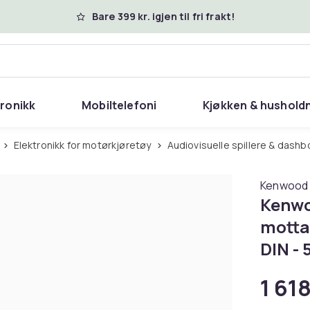
Bare 399 kr. igjen til fri frakt!
tronikk
Mobiltelefoni
Kjøkken & hushold
Elektronikk for motørkjøretøy
Audiovisuelle spillere & das
Kenwood
Kenwo
mottak
DIN - 
1 618